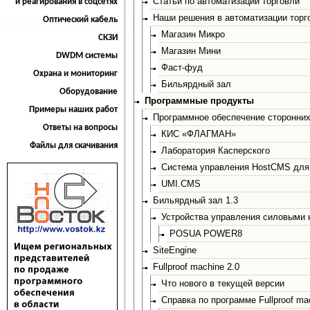
Статьи по автоматизации торговли
и реагирования в соцсетях
Наши решения в автоматизации торг
Оптический кабель
Магазин Микро
СКЗИ
Магазин Мини
DWDM системы
Фаст-фуд
Охрана и мониторинг
Бильярдный зал
Оборудование
Программные продукты
Примеры наших работ
Программное обеспечение сторонних
Ответы на вопросы
КИС «ФЛАГМАН»
Файлы для скачивания
Лаборатория Касперского
Система управления HostCMS для 
UMI.CMS
Бильярдный зал 1.3
Устройства управления силовыми 
POSUA POWER8
SiteEngine
Fullproof machine 2.0
Что нового в текущей версии
Справка по программе Fullproof mac