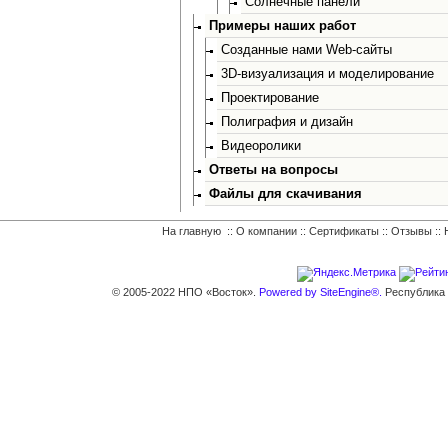
Солнечные панели
Примеры наших работ
Созданные нами Web-сайты
3D-визуализация и моделирование
Проектирование
Полиграфия и дизайн
Видеоролики
Ответы на вопросы
Файлы для скачивания
На главную
::
О компании
::
Сертификаты
::
Отзывы
::
© 2005-2022 НПО «Восток».
Powered by SiteEngine®.
Республика К