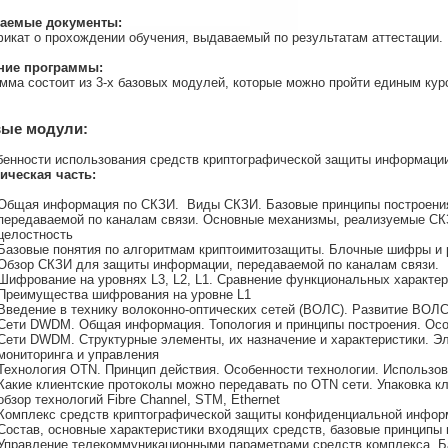
аемые документы:
икат о прохождении обучения, выдаваемый по результатам аттестации.
ние программы:
мма состоит из 3-х базовых модулей, которые можно пройти единым кур
вые модули:
бенности использования средств криптографической защиты информации
ическая часть:
Общая информация по СКЗИ. Виды СКЗИ. Базовые принципы построени
передаваемой по каналам связи. Основные механизмы, реализуемые СК
целостность
Базовые понятия по алгоритмам криптоимитозащиты. Блочные шифры и 
Обзор СКЗИ для защиты информации, передаваемой по каналам связи.
Шифрование на уровнях L3, L2, L1. Сравнение функциональных характер
Преимущества шифрования на уровне L1
Введение в технику волоконно-оптических сетей (ВОЛС). Развитие ВОЛ
Сети DWDM. Общая информация. Топология и принципы построения. Ос
Сети DWDM. Структурные элементы, их назначение и характеристики. Э
мониторинга и управления
Технология OTN. Принцип действия. Особенности технологии. Использ
Какие клиентские протоколы можно передавать по OTN сети. Упаковка к
обзор технологий Fibre Channel, STM, Ethernet
Комплекс средств криптографической защиты конфиденциальной информ
Состав, основные характеристики входящих средств, базовые принципы
Управление телекоммуникационными параметрами средств комплекса. Б