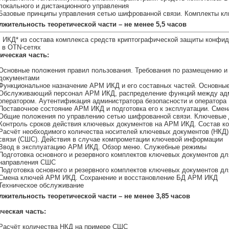
локального и дистанционного управления
Базовые принципы управления сетью шифрованной связи. Комплекты к
жительность теоретической части – не менее 5,5 часов
 ИКД* из состава комплекса средств криптографической защиты конфи
 в OTN-сетях
ическая часть:
Основные положения правил пользования. Требования по размещению и
документами
Функциональное назначение АРМ ИКД и его составных частей. Основн
Обслуживающий персонал АРМ ИКД, распределение функций между адм
оператором. Аутентификация администратора безопасности и оператора
Поставочное состояние АРМ ИКД и подготовка его к эксплуатации. Смен
Общие положения по управлению сетью шифрованной связи. Ключевые д
Контроль сроков действия ключевых документов на АРМ ИКД. Состав к
Расчёт необходимого количества носителей ключевых документов (НКД)
связи (СШС). Действия в случае компрометации ключевой информации
Ввод в эксплуатацию АРМ ИКД. Обзор меню. Служебные режимы
Подготовка основного и резервного комплектов ключевых документов дл
направления СШС
Подготовка основного и резервного комплектов ключевых документов 
Смена ключей АРМ ИКД. Сохранение и восстановление БД АРМ ИКД
Техническое обслуживание
жительность теоретической части – не менее 3,85 часов
ческая часть:
Расчёт количества НКД на примере СШС