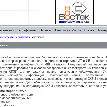
 компании
Сертификаты
Отзывы
Новости и события
Статьи
Коман
КЗИ «КВАЗАР»
ПОДДЕРЖКА
ОБУЧЕНИЕ
ение
ия «Системы практической безопасности» самостоятельно и на базе П
ию, которые рассчитаны на специалистов отраслей ИТ и ИБ и позволя
и применения линейки СКЗИ МШ «Квазар». Получаемый на мероприят
яет ориентироваться в области построения высокоскоростных каналов с
нения СКЗИ для их защиты, правил организации обслуживания СК
ации ключевой информации. Практические навыки полученные 
оятельно обеспечить установку, настройку и эксплуатацию СКЗИ «Кваза
ие специалистов Дистрибьюторов и Интеграторов, официально орган
ку, внедрение и эксплуатацию СКЗИ «Квазар», обязательно, согласно 
ние мероприятия:
ьность обучения: 3 дня
 мероприятия: очный
русский
 г. Москва