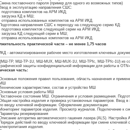
Смена поставочного пароля (пример для одного из возможных типов)
Ввод в эксплуатацию направления СШС:
- подготовка комплектов на АРМ ИКД;
- загрузка КД в МШ;
- отправка использованных комплектов на АРМ ИКД.
Подготовка направления СШС к переходу на следующую серию КД:
- подготовка комплектов следующей серии на АРМ ИКД;
- загрузка КД следующей серии в МШ;
- отправка использованных комплектов на АРМ ИКД.
жительность практической части – не менее 1,75 часов
КД - автоматизированное рабочее место изготовления ключевых докуме
(МШ-ТР, МШ-ТР-1U, МШ-MUX, МШ-MUX-1U, МШ-ТРfc, МШ-ТРfc-1U) из со
графической защиты конфиденциальной информации для работы в OTN-
ическая часть:
Основные положения правил пользования, область назначения и примен
МШ
Технические характеристики, состав и устройство МШ
Основные условия работы МШ
Поставочное состояние МШ. Ограничения и условия размещения. Подгот
Общая настройка изделия и проверка установочных параметров. Ввод в
по вводу ключевой информации. Оформление документации.
Мониторинг параметров изделия. Просмотр журналов. Подключение к 
Параметры резервирования
Описание алгоритма автоматического гашения лазера (ALS). Настройка 
Порядок действий по вводу ключевой информации при смене ключевой 
электропитания изделия.