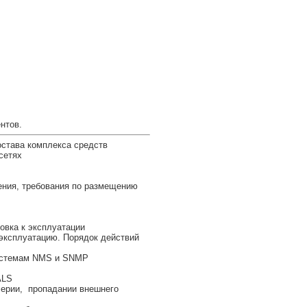
нтов.
става комплекса средств
сетях
ения, требования по размещению
овка к эксплуатации
 эксплуатацию. Порядок действий
системам NMS и SNMP
ALS
серии, пропадании внешнего