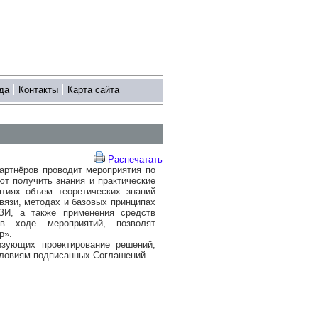
да
Контакты
Карта сайта
Распечатать
артнёров проводит мероприятия по
ют получить знания и практические
иях объем теоретических знаний
вязи, методах и базовых принципах
ЗИ, а также применения средств
в ходе мероприятий, позволят
р».
изующих проектирование решений,
условиям подписанных Соглашений.