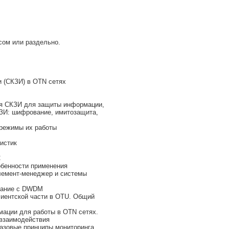
сом или раздельно.
 (СКЗИ) в OTN сетях
я СКЗИ для защиты информации,
ЗИ: шифрование, имитозащита,
режимы их работы
истик
С
обенности применения
лемент-менеджер и системы
ование с DWDM
лиентской части в OTU. Общий
ации для работы в OTN сетях.
 взаимодействия
азовые принципы мониторинга,