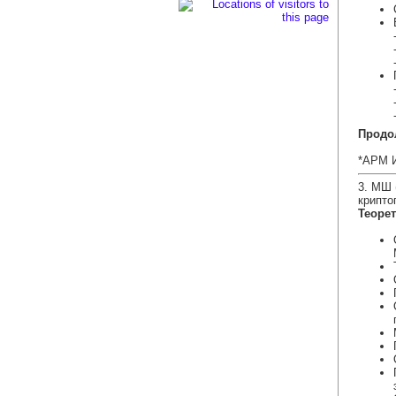
Продол
*АРМ И
3. МШ 
крипто
Теорет