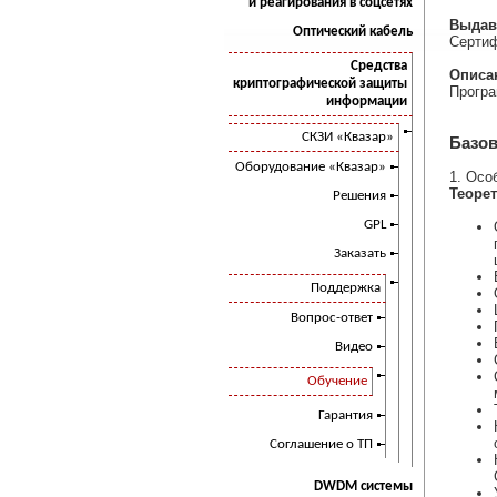
и реагирования в соцсетях
Выдав
Оптический кабель
Сертиф
Средства
Описа
криптографической защиты
Програ
информации
СКЗИ «Квазар»
Базо
Оборудование «Квазар»
1. Осо
Теорет
Решения
GPL
Заказать
Поддержка
Вопрос-ответ
Видео
Обучение
Гарантия
Соглашение о ТП
DWDM системы