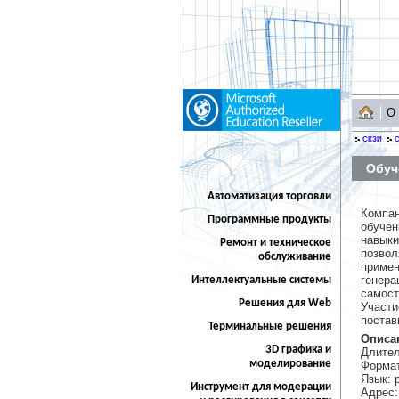
О
СКЗИ
С
Обуч
Автоматизация торговли
Компан
Программные продукты
обучен
навык
Ремонт и техническое
позвол
обслуживание
приме
генер
Интеллектуальные системы
самост
Решения для Web
Участ
постав
Терминальные решения
Описа
3D графика и
Длител
моделирование
Формат
Язык: 
Инструмент для модерации
Адрес: