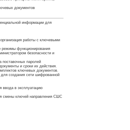
лючевых документов
денциальной информации для
 организация работы с ключевыми
ые режимы функционирования
инистратором безопасности и
а поставочных паролей
окументы и сроки их действия.
омплектов ключевых документов.
 для создания сети шифрованной
я ввода в эксплуатацию
для смены ключей направления СШС