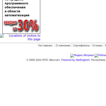
На главную
::
О компании
::
Сертификаты
::
Отзывы
::
© 2005-2022 НПО «Восток».
Powered by SiteEngine®.
Республика К