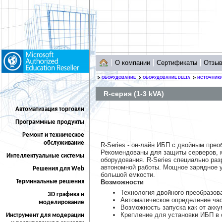
О компании
Сертификаты
Отзы
ОБОРУДОВАНИЕ
ОБОРУДОВАНИЕ DELTA
ИСТОЧНИКИ
R-серия (1-3 kVA)
Автоматизация торговли
Программные продукты
Ремонт и техническое
обслуживание
R-Series - он-лайн ИБП с двойным прео
Рекомендованы для защиты серверов, м
Интеллектуальные системы
оборудования. R-Series специально ра
автономной работы. Мощное зарядное 
Решения для Web
большой емкости.
Терминальные решения
Возможности
Технология двойного преобразова
3D графика и
Автоматическое определение част
моделирование
Возможность запуска как от аккум
Крепление для установки ИБП в 
Инструмент для модерации