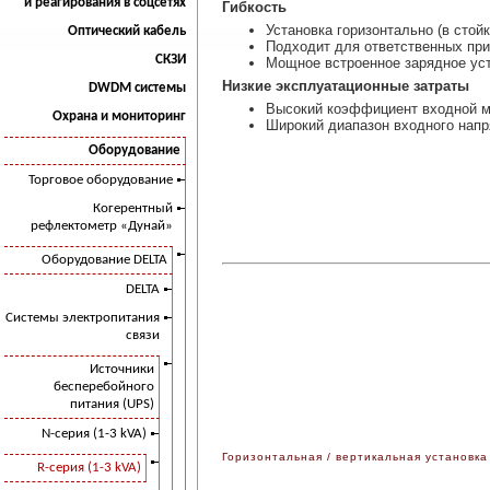
и реагирования в соцсетях
Гибкость
Установка горизонтально (в стой
Оптический кабель
Подходит для ответственных пр
СКЗИ
Мощное встроенное зарядное уст
Низкие эксплуатационные затраты
DWDM системы
Высокий коэффициент входной м
Охрана и мониторинг
Широкий диапазон входного напр
Оборудование
Торговое оборудование
Когерентный
рефлектометр «Дунай»
Оборудование DELTA
DELTA
Системы электропитания
связи
Источники
бесперебойного
питания (UPS)
N-серия (1-3 kVA)
Горизонтальная / вертикальная установка
R-серия (1-3 kVA)