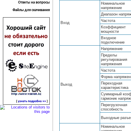
Ответы на вопросы
Номинальное
напряжение
Файлы для скачивания
Диапазон напря
Частота
Вход
Коэффициент
мощности
Входное
подключение
Напряжение
Пределы
регулирования
напряжения
Частота
Форма напряжен
Переходная
Выход
характеристика
Суммарный коэ
гармоник напря
Перегрузочная
способность
Выходные разъ
Номинальное
напряжение