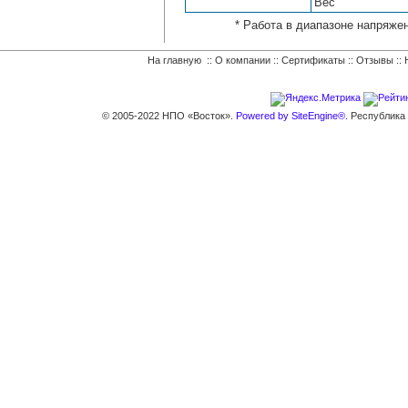
Вес
* Работа в диапазоне напряжен
На главную
::
О компании
::
Сертификаты
::
Отзывы
::
© 2005-2022 НПО «Восток».
Powered by SiteEngine®.
Республика К