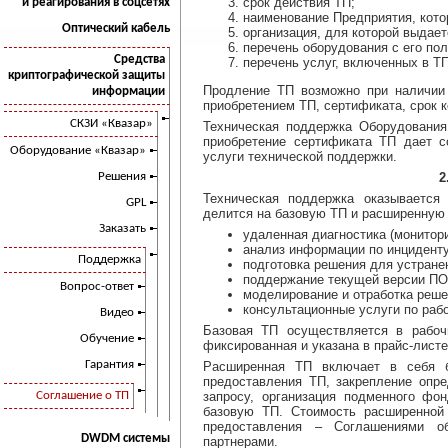
срок действия ТП;
и реагирования в соцсетях
наименование Предприятия, кото
Оптический кабель
организация, для которой выдает
перечень оборудования с его по
Средства
перечень услуг, включенных в ТП
криптографической защиты
Продление ТП возможно при наличии
информации
приобретением ТП, сертификата, срок к
СКЗИ «Квазар»
Техническая поддержка Оборудования
приобретение сертификата ТП дает с
Оборудование «Квазар»
услуги технической поддержки.
Решения
2
Техническая поддержка оказывается
GPL
делится на базовую ТП и расширенную 
Заказать
удаленная диагностика (монитори
анализ информации по инциденту
Поддержка
подготовка решения для устране
поддержание текущей версии ПО 
Вопрос-ответ
моделирование и отработка реше
консультационные услуги по раб
Видео
Базовая ТП осуществляется в рабоч
Обучение
фиксированная и указана в прайс-лист
Гарантия
Расширенная ТП включает в себя б
предоставления ТП, закрепление опре
Соглашение о ТП
запросу, организация подменного фо
базовую ТП. Стоимость расширенной 
предоставления – Соглашениями о
DWDM системы
партнерами.