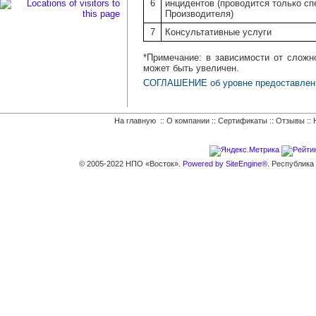
6
инцидентов (проводится только с
Производителя)
7
Консультативные услуги
*Примечание: в зависимости от сложн
может быть увеличен.
СОГЛАШЕНИЕ об уровне предоставлени
На главную
::
О компании
::
Сертификаты
::
Отзывы
::
© 2005-2022 НПО «Восток».
Powered by SiteEngine®.
Республика К