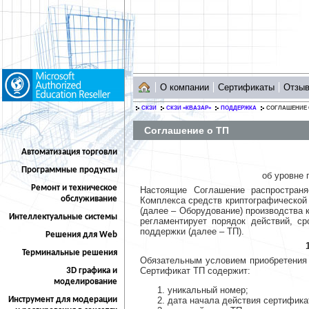
О компании
Сертификаты
Отзы
СКЗИ
СКЗИ «КВАЗАР»
ПОДДЕРЖКА
СОГЛАШЕНИЕ 
Соглашение о ТП
Автоматизация торговли
Программные продукты
об уровне 
Ремонт и техническое
Настоящие Соглашение распространя
обслуживание
Комплекса средств криптографической
(далее – Оборудование) производства 
Интеллектуальные системы
регламентирует порядок действий, с
поддержки (далее – ТП).
Решения для Web
Терминальные решения
Обязательным условием приобретения 
Сертификат ТП содержит:
3D графика и
моделирование
уникальный номер;
Инструмент для модерации
дата начала действия сертифика