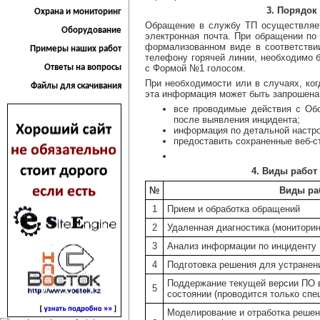
3. Порядок
Охрана и мониторинг
Обращение в службу ТП осуществляет
Оборудование
электронная почта. При обращении по
формализованном виде в соответств
Примеры наших работ
телефону горячей линии, необходимо 
Ответы на вопросы
с Формой №1 голосом.
При необходимости или в случаях, ко
Файлы для скачивания
эта информация может быть запрошена
все проводимые действия с Обо
после выявления инцидента;
информация по детальной настр
предоставить сохраненные веб-с
4. Виды работ
№
Виды ра
1
Прием и обработка обращений
2
Удаленная диагностика (мониторин
3
Анализ информации по инциденту
4
Подготовка решения для устранен
Поддержание текущей версии ПО 
5
состоянии (проводится только сп
Моделирование и отработка решен