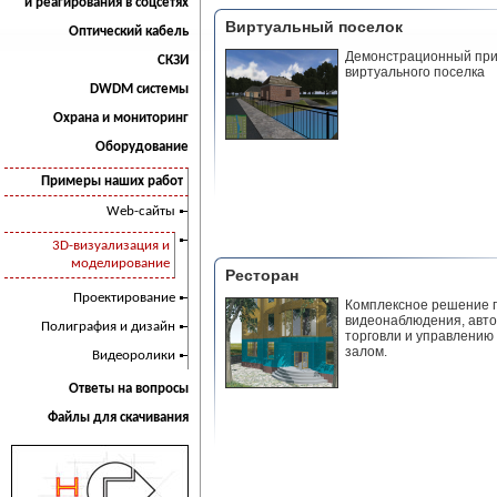
и реагирования в соцсетях
Виртуальный поселок
Оптический кабель
Демонстрационный пр
СКЗИ
виртуального поселка
DWDM системы
Охрана и мониторинг
Оборудование
Примеры наших работ
Web-сайты
3D-визуализация и
моделирование
Ресторан
Проектирование
Комплексное решение 
видеонаблюдения, авт
Полиграфия и дизайн
торговли и управлени
залом.
Видеоролики
Ответы на вопросы
Файлы для скачивания