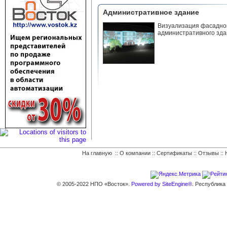
Административное здание
Визуализация фасадно
административного зда
На главную
::
О компании
::
Сертификаты
::
Отзывы
::
© 2005-2022 НПО «Восток».
Powered by SiteEngine®.
Республика К