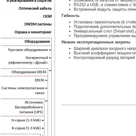
Возможность запуска от аккумул
и реагирования в соцсетях
RS232 и USB, и совместимое с W
Оптический кабель
Встроенный модуль защиты линий
Гибкость
СКЗИ
Установка горизонтально (в стой
DWDM системы
Подключение дополнительных ба
Универсальный слот (Smart-slot
Охрана и мониторинг
Программируемое управление вы
Оборудование
Низкие эксплуатационные затраты
Широкий диапазон входного напр
Торговое оборудование
Высокий коэффициент мощности (
Контролируемый разряд батарей 
Когерентный
рефлектометр «Дунай»
Оборудование DELTA
DELTA
Системы электропитания
связи
Источники
бесперебойного
питания (UPS)
N-серия (1-3 kVA)
R-серия (1-3 kVA)