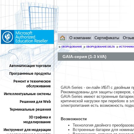
О компании
Сертификаты
Отзы
ОБОРУДОВАНИЕ
ОБОРУДОВАНИЕ DELTA
ИСТОЧНИКИ
GAIA-серия (1-3 kVA)
Автоматизация торговли
Программные продукты
Ремонт и техническое
обслуживание
GAIA-Series - он-лайн ИБП с двойным п
Рекомендованы для защиты серверов, 
Интеллектуальные системы
GAIA-Series имеют встроенные батареи
критической нагрузки при перебоях в э
Решения для Web
электропитания есть возможность под
Терминальные решения
3D графика и
Возможности
моделирование
Технология двойного преобразов
Встроенные батареи для номинал
Инструмент для модерации