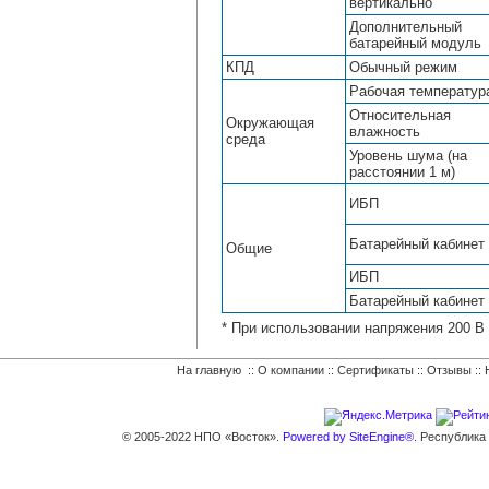
вертикально
Дополнительный
батарейный модуль
КПД
Обычный режим
Рабочая температур
Относительная
Окружающая
влажность
среда
Уровень шума (на
расстоянии 1 м)
ИБП
Батарейный кабинет
Общие
ИБП
Батарейный кабинет
* При использовании напряжения 200 В
На главную
::
О компании
::
Сертификаты
::
Отзывы
::
© 2005-2022 НПО «Восток».
Powered by SiteEngine®.
Республика К