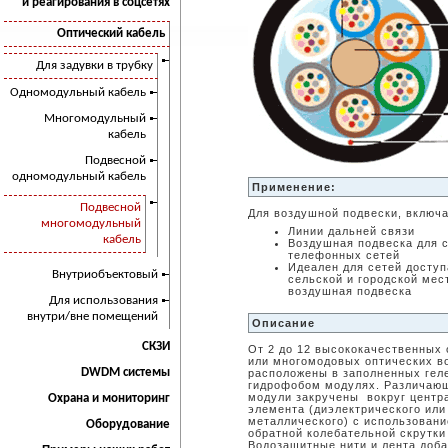
и реагирования в соцсетях
Оптический кабель
Для задувки в трубку
Одномодульный кабель
Многомодульный
кабель
Подвесной
одномодульный кабель
Применение:
Подвесной
Для воздушной подвески, включа
многомодульный
Линии дальней связи
кабель
Воздушная подвеска для 
телефонных сетей
Идеален для сетей доступ
Внутриобъектовый
сельской и городской мес
воздушная подвеска
Для использования
внутри/вне помещений
Описание
СКЗИ
От 2 до 12 высококачественных
или многомодовых оптических в
DWDM системы
расположены в заполненных ге
гидрофобом модулях. Различаю
модули закручены вокруг центр
Охрана и мониторинг
элемента (диэлектрического или
металлического) с использовани
Оборудование
обратной колебательной скрутки
Водозащитные нити и лента доб