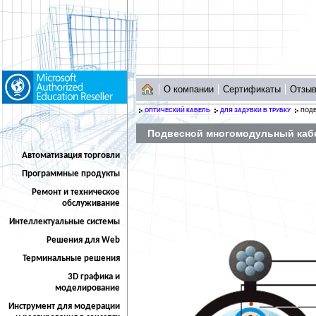
О компании
Сертификаты
Отзы
ОПТИЧЕСКИЙ КАБЕЛЬ
ДЛЯ ЗАДУВКИ В ТРУБКУ
ПОД
Подвесной многомодульный каб
Автоматизация торговли
Программные продукты
Ремонт и техническое
обслуживание
Интеллектуальные системы
Решения для Web
Терминальные решения
3D графика и
моделирование
Инструмент для модерации