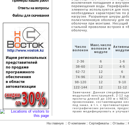
Примеры наших работ
исключения попадания и внутре
перемещения воды. Периферийн
Ответы на вопросы
элементы используются для пол
необходимых характеристик по 
Файлы для скачивания
нагрузке. Разрывные шнуры доб
полиэтиленовую оболочку для ле
оболочки при монтаже. Несущий 
стальной проволоки встроен в «
оболочку.
Макс.число
Число
Активн
волокон в
волокон
модул
модуле
2-36
6
1-6
38-60
12
4-5
62-72
12
6
74-96
12
7-8
98-120
12
9-10
122-144
12
11-12
Замечание: Данная спецификация
модульной конструкцией, 2-12 о
пролеты длиной до 100 м с NESC
проволоками, составляющими нес
под заказ, в т.ч. с противошто
географических регионов, предост
право модифицировать и улучшат
На главную
::
О компании
::
Сертификаты
::
Отзывы
::