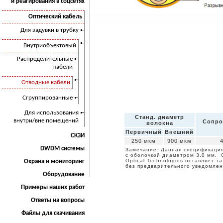
и реагирования в соцсетях
Оптический кабель
Для задувки в трубку
Внутриобъектовый
Распределительные
кабели
Отводные кабели
Сгруппированные
Для использования
Станд. диаметр
внутри/вне помещений
Сопро
волокна
Первичный
Внешний
СКЗИ
250 мкм
900 мкм
DWDM системы
Замечание: Данная спецификаци
с оболочкой диаметром 3.0 мм. С
Optical Technologies оставляет 
Охрана и мониторинг
без предварительного уведомлен
Оборудование
Примеры наших работ
Ответы на вопросы
Файлы для скачивания