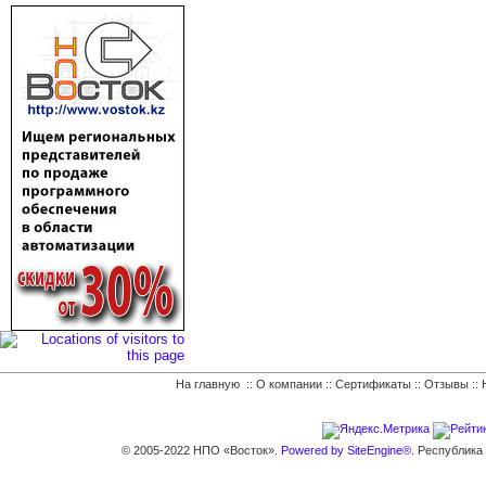
На главную
::
О компании
::
Сертификаты
::
Отзывы
::
© 2005-2022 НПО «Восток».
Powered by SiteEngine®.
Республика К