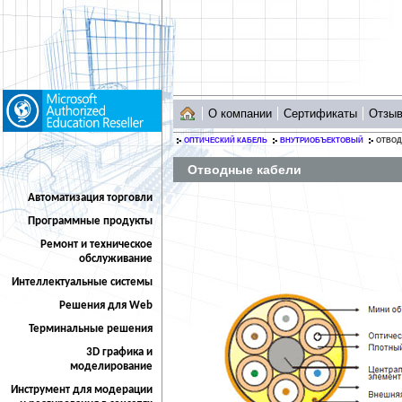
О компании
Сертификаты
Отзы
ОПТИЧЕСКИЙ КАБЕЛЬ
ВНУТРИОБЪЕКТОВЫЙ
ОТВОД
Отводные кабели
Автоматизация торговли
Программные продукты
Ремонт и техническое
обслуживание
Интеллектуальные системы
Решения для Web
Терминальные решения
3D графика и
моделирование
Инструмент для модерации