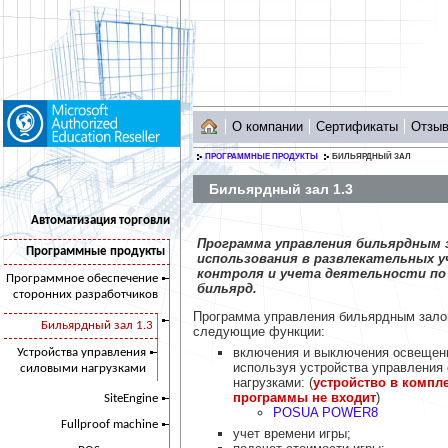
О компании
Сертификаты
Отзы
ПРОГРАММНЫЕ ПРОДУКТЫ
БИЛЬЯРДНЫЙ ЗАЛ
Бильярдный зал 1.3
Автоматизация торговли
Программа управления бильярдным з
Программные продукты
использования в развлекательных 
контроля и учета деятельности по
Программное обеспечение
бильярд.
сторонних разработчиков
Программа управления бильярдным зало
Бильярдный зал 1.3
следующие функции:
включения и выключения освещен
Устройства управления
используя устройства управления
силовыми нагрузками
нагрузками: (
устройство в компл
программы не входит
)
SiteEngine
POSUA POWER8
Fullproof machine
учет времени игры;