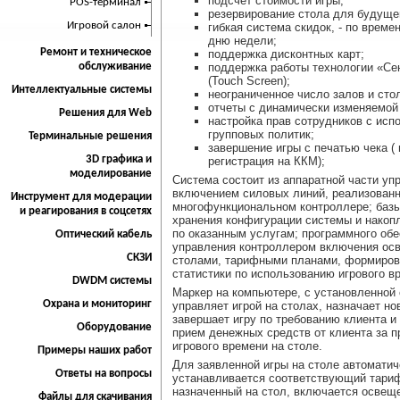
подсчет стоимости игры;
POS-терминал
резервирование стола для будуще
Игровой салон
гибкая система скидок, - по времен
дню недели;
Ремонт и техническое
поддержка дисконтных карт;
обслуживание
поддержка работы технологии «Се
(Touch Screen);
Интеллектуальные системы
неограниченное число залов и сто
отчеты с динамически изменяемой
Решения для Web
настройка прав сотрудников с исп
групповых политик;
Терминальные решения
завершение игры с печатью чека (
3D графика и
регистрация на ККМ);
моделирование
Система состоит из аппаратной части уп
включением силовых линий, реализованн
Инструмент для модерации
многофункциональном контроллере; баз
и реагирования в соцсетях
хранения конфигурации системы и накоп
по оказанным услугам; программного об
Оптический кабель
управления контроллером включения ос
СКЗИ
столами, тарифными планами, формиров
статистики по использованию игрового в
DWDM системы
Маркер на компьютере, с установленной 
Охрана и мониторинг
управляет игрой на столах, назначает но
завершает игру по требованию клиента и
Оборудование
прием денежных средств от клиента за 
игрового времени на столе.
Примеры наших работ
Для заявленной игры на столе автоматич
Ответы на вопросы
устанавливается соответствующий тари
назначенный на стол, включается освещ
Файлы для скачивания