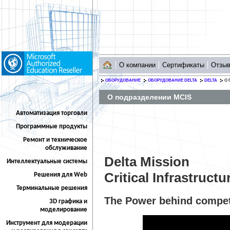
О компании
Сертификаты
Отзы
ОБОРУДОВАНИЕ
ОБОРУДОВАНИЕ DELTA
DELTA
О 
О подразделении MCIS
Автоматизация торговли
Программные продукты
Ремонт и техническое
обслуживание
Delta Mission
Интеллектуальные системы
Critical Infrastruct
Решения для Web
Терминальные решения
The Power behind compet
3D графика и
моделирование
Инструмент для модерации