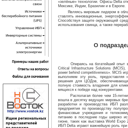
«зелёные» технологии. Офисы Delta от
связи
Мексике, Индии, Бразилии и в Европе.
Источники
Являясь мировым лидером в области 
ставлять инновационные, энергоэффек
бесперебойного питания
Способствуя защите окружающей среды
(UPS)
использования свинца, а также перераб
Управление ИБП
Инверторные системы
Альтернативные
О подразделени
источники
электроэнергии
Примеры наших работ
Опираясь на богатейший опыт в обл
Critical Infrastructure Solutions (MCI
Ответы на вопросы
power behind competitiveness». MCIS 
выполняем эту роль, предоставляя 
Файлы для скачивания
решения для ЦОДов, обеспечивающи
полную стоимость владения для клиен
мящихся к победе над конкурентами.
Располагая более чем 15-летним опы
вошла в десятку ведущих мировых бре
разработки и производства ИБП раз
предприятия по производству полупро
финансовые учреждения и телекомму
питанию в последние годы широко ис
гионе, таких как выставка World Expo
ИБП Delta играют важнейшую роль при 