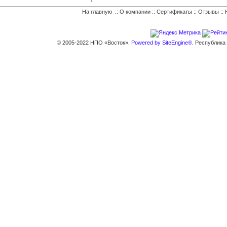
На главную
::
О компании
::
Сертификаты
::
Отзывы
::
© 2005-2022 НПО «Восток».
Powered by SiteEngine®.
Республика К