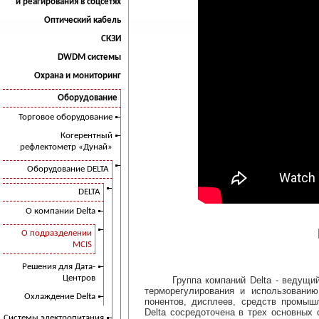
и реагирования в соцсетях
Оптический кабель
СКЗИ
DWDM системы
Охрана и мониторинг
Оборудование
Торговое оборудование
Когерентный
рефлектометр «Дунай»
Оборудование DELTA
DELTA
О компании Delta
О подразделении
MCIS
Решения для Дата-
Центров
Группа компаний Delta - ведущий м
терморегулирования и использованию
Охлаждение Delta
понентов, дисплеев, средств промыш
Delta сосредоточена в трех основных 
Системы электропитания