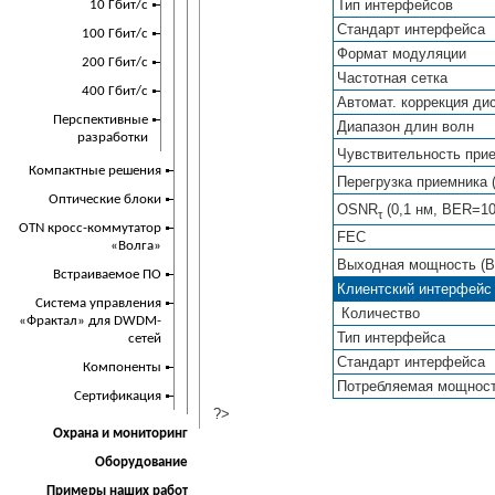
Тип интерфейсов
10 Гбит/с
Стандарт интерфейса
100 Гбит/с
Формат модуляции
200 Гбит/с
Частотная сетка
400 Гбит/с
Автомат. коррекция ди
Перспективные
Диапазон длин волн
разработки
Чувствительность при
Компактные решения
Перегрузка приемника
Оптические блоки
OSNR
(0,1 нм, BER=1
τ
OTN кросс-коммутатор
FEC
«Волга»
Выходная мощность (
Встраиваемое ПО
Клиентский интерфейс
Cистема управления
Количество
«Фрактал» для DWDM-
Тип интерфейса
сетей
Стандарт интерфейса
Компоненты
Потребляемая мощнос
Сертификация
?>
Охрана и мониторинг
Оборудование
Примеры наших работ