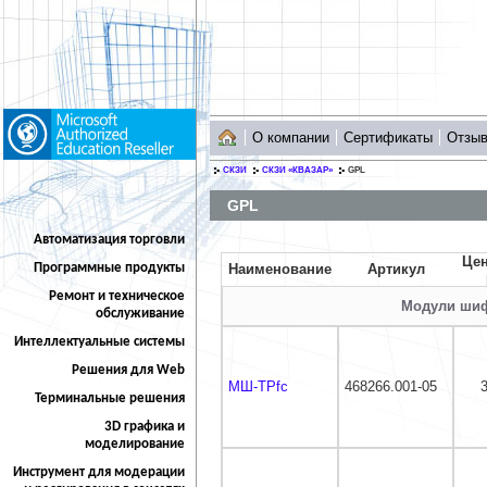
О компании
Сертификаты
Отзы
СКЗИ
СКЗИ «КВАЗАР»
GPL
GPL
Автоматизация торговли
Цен
Программные продукты
Наименование
Артикул
Ремонт и техническое
Модули шиф
обслуживание
Интеллектуальные системы
Решения для Web
МШ-ТРfc
468266.001-05
Терминальные решения
3D графика и
моделирование
Инструмент для модерации