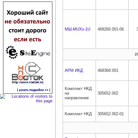
МШ-MUXs-1U
468266.001-06
И
АРМ ИКД
468368.001
Комплект НКД
на
305652.002
направление
Комплект НКД
305652.002-01