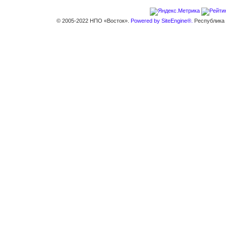
© 2005-2022 НПО «Восток».
Powered by SiteEngine®.
Республика К