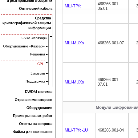
и реагирования в соцсетях
468266.001-
МШ-ТРfc
05.01
Оптический кабель
Средства
криптографической защиты
информации
СКЗИ «Квазар»
МШ-MUXs
468266.001-07
Оборудование «Квазар»
Решения
GPL
Заказать
468266.001-
Поддержка
МШ-MUXs
07.01
DWDM системы
Охрана и мониторинг
Модули шифрования,
Оборудование
Примеры наших работ
Ответы на вопросы
МШ-ТРfc-1U
468266.001-04
Файлы для скачивания