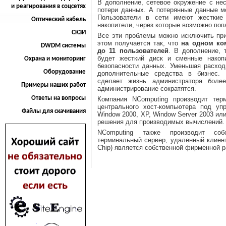
В дополнение, сетевое окружение с не
и реагирования в соцсетях
потери данных. А потерянные данные м
Пользователи в сети имеют жесткие
Оптический кабель
накопители, через которые возможно поп
СКЗИ
Все эти проблемы можно исключить пр
этом получается так, что
на одном ко
DWDM системы
до 11 пользователей
. В дополнение, 
будет жесткий диск и сменные накопи
Охрана и мониторинг
безопасности данных. Уменьшая расход
Оборудование
дополнительные средства в бизнес. 
сделает жизнь администратора более
Примеры наших работ
администрирование сократятся.
Ответы на вопросы
Компания NComputing производит тер
центрального хост-компьютера под упр
Файлы для скачивания
Window 2000, XP, Window Server 2003 ил
решения для производимых вычислений.
NComputing также производит соб
терминальный сервер, удаленный клиен
Chip) является собственной фирменной р