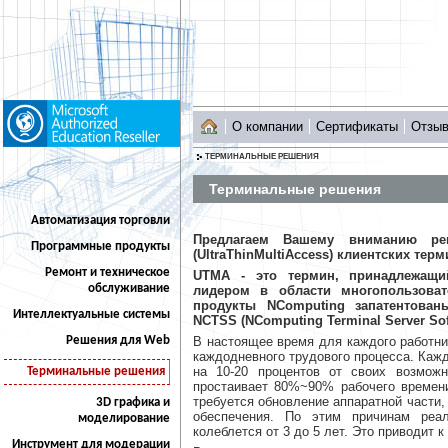
О компании
Сертификаты
Отзы
ТЕРМИНАЛЬНЫЕ РЕШЕНИЯ
Терминальные решения
Автоматизация торговли
Предлагаем Вашему вниманию ре
Программные продукты
(UltraThinMultiAccess) клиентских те
Ремонт и техническое
UTMA - это термин, принадлежащи
обслуживание
лидером в области многопользоват
продукты NComputing запатентован
Интеллектуальные системы
NCTSS (NComputing Terminal Server Sof
Решения для Web
В настоящее время для каждого работн
каждодневного трудового процесса. Каж
на 10-20 процентов от своих возможн
Терминальные решения
простаивает 80%~90% рабочего времени
требуется обновление аппаратной части,
3D графика и
обеспечения. По этим причинам реа
моделирование
колеблется от 3 до 5 лет. Это приводит к
Инструмент для модерации