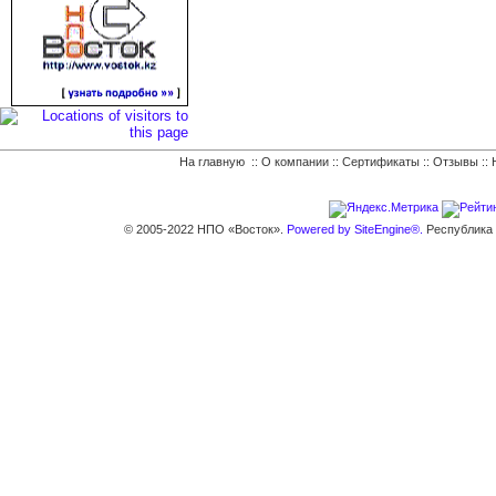
На главную
::
О компании
::
Сертификаты
::
Отзывы
::
© 2005-2022 НПО «Восток».
Powered by SiteEngine®.
Республика К