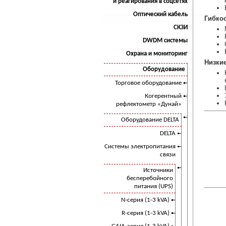
и реагирования в соцсетях
Оптический кабель
Гибко
СКЗИ
DWDM системы
Охрана и мониторинг
Низки
Оборудование
Торговое оборудование
Когерентный
рефлектометр «Дунай»
Оборудование DELTA
DELTA
Системы электропитания
связи
Источники
бесперебойного
питания (UPS)
N-серия (1-3 kVA)
R-серия (1-3 kVA)