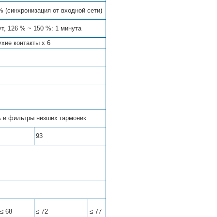
 % (синхронизация от входной сети)
ут, 126 % ~ 150 %: 1 минута
ухие контакты х 6
 и фильтры низших гармоник
93
≤ 68
≤ 72
≤ 77