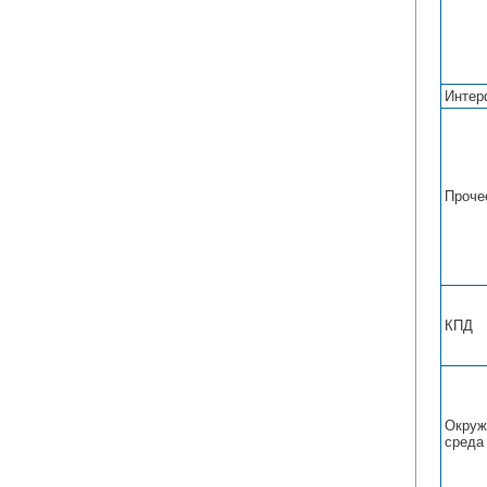
Интер
Проче
КПД
Окру
среда