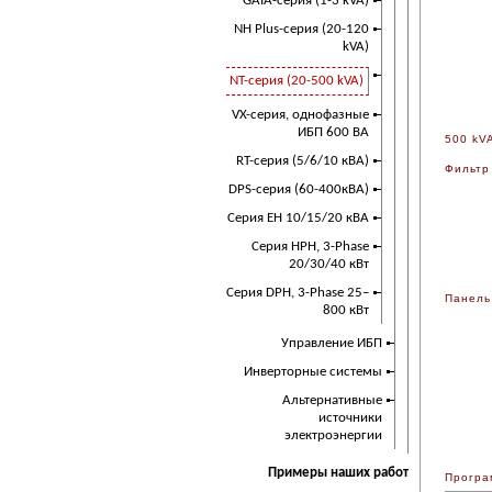
GAIA-серия (1-3 kVA)
NH Plus-серия (20-120
kVA)
NT-серия (20-500 kVA)
VX-серия, однофазные
ИБП 600 ВА
500 kV
RT-серия (5/6/10 кВА)
Фильтр
DPS-серия (60-400кВА)
Серия EH 10/15/20 кВА
Серия HPH, 3-Phase
20/30/40 кВт
Серия DPH, 3-Phase 25–
Панель
800 кВт
Управление ИБП
Инверторные системы
Альтернативные
источники
электроэнергии
Примеры наших работ
Програ