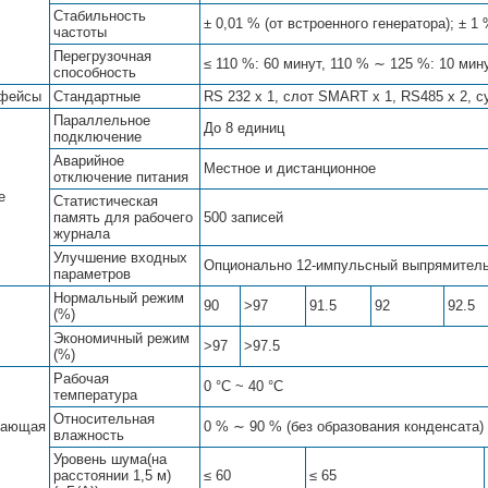
Стабильность
± 0,01 % (от встроенного генератора); ± 1
частоты
Перегрузочная
≤ 110 %: 60 минут, 110 % ∼ 125 %: 10 мин
способность
фейсы
Стандартные
RS 232 х 1, слот SMART x 1, RS485 x 2, c
Параллельное
До 8 единиц
подключение
Аварийное
Местное и дистанционное
отключение питания
е
Статистическая
память для рабочего
500 записей
журнала
Улучшение входных
Опционально 12-импульсный выпрямитель
параметров
Нормальный режим
90
>97
91.5
92
92.5
(%)
Экономичный режим
>97
>97.5
(%)
Рабочая
0 °С ~ 40 °С
температура
Относительная
жающая
0 % ∼ 90 % (без образования конденсата)
влажность
Уровень шума(на
расстоянии 1,5 м)
≤ 60
≤ 65