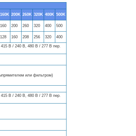
160K
200K
260K
320K
400K
500K
160
200
260
320
400
500
128
160
208
256
320
400
 415 В / 240 В, 480 В / 277 В пер.
выпрямителем или фильтром)
 415 В / 240 В, 480 В / 277 В пер.