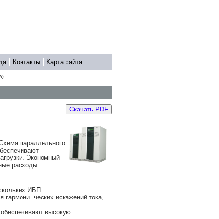
да
Контакты
Карта сайта
A)
Скачать PDF
 Схема параллельного
обеспечивают
агрузки. Экономный
ные расходы.
скольких ИБП.
я гармони¬ческих искажений тока,
я обеспечивают высокую