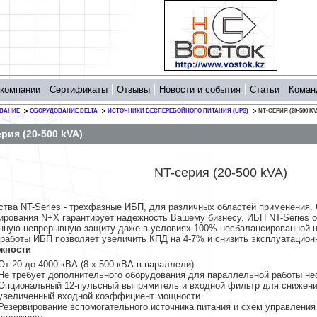
 компании
Сертификаты
Отзывы
Новости и события
Статьи
Коман
ВАНИЕ
ОБОРУДОВАНИЕ DELTA
ИСТОЧНИКИ БЕСПЕРЕБОЙНОГО ПИТАНИЯ (UPS)
NT-СЕРИЯ (20-500 KV
рия (20-500 kVA)
NT-серия (20-500 kVA)
ства NT-Series - трехфазные ИБП, для различных областей применения.
ирования N+X гарантирует надежность Вашему бизнесу. ИБП NT-Series 
нную непрерывную защиту даже в условиях 100% несбалансированной н
работы ИБП позволяет увеличить КПД на 4-7% и снизить эксплуатацион
жности
От 20 до 4000 кВА (8 х 500 кВА в параллели).
Не требует дополнительного оборудования для параллельной работы не
Опциональный 12-пульсный выпрямитель и входной фильтр для снижени
увеличенный входной коэффициент мощности.
Резервирование вспомогательного источника питания и схем управлени