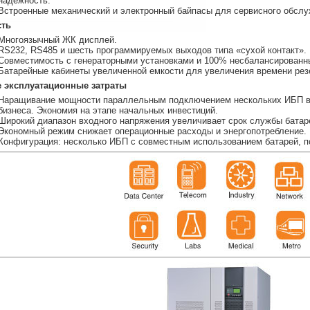
надежность.
Встроенные механический и электронный байпасы для сервисного обслу
сть
Многоязычный ЖК дисплей.
RS232, RS485 и шесть программируемых выходов типа «сухой контакт».
Совместимость с генераторными установками и 100% несбалансированн
Батарейные кабинеты увеличенной емкости для увеличения времени рез
е эксплуатационные затраты
Наращивание мощности параллельным подключением нескольких ИБП в 
бизнеса. Экономия на этапе начальных инвестиций.
Широкий диапазон входного напряжения увеличивает срок службы батар
Экономный режим снижает операционные расходы и энергопотребление.
Конфигурация: несколько ИБП с совместным использованием батарей, п