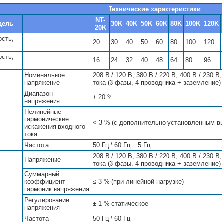
Технические характеристики
NT-
дель
30K
40K
50K
60K
80K
100K
120K
20K
сть,
20
30
40
50
60
80
100
120
сть,
16
24
32
40
48
64
80
96
Номинальное
208 В / 120 В, 380 В / 220 В, 400 В / 230 В,
напряжение
тока (3 фазы, 4 проводника + заземление)
Диапазон
± 20 %
напряжения
Нелинейные
гармонические
< 3 % (с дополнительно установленным 
искажения входного
тока
Частота
50 Гц / 60 Гц ± 5 Гц
208 В / 120 В, 380 В / 220 В, 400 В / 230 В,
Напряжение
тока (3 фазы, 4 проводника + заземление)
Суммарный
коэффициент
≤ 3 % (при линейной нагрузке)
гармоник напряжения
Регулирование
± 1 % статическое
д
напряжения
Частота
50 Гц / 60 Гц