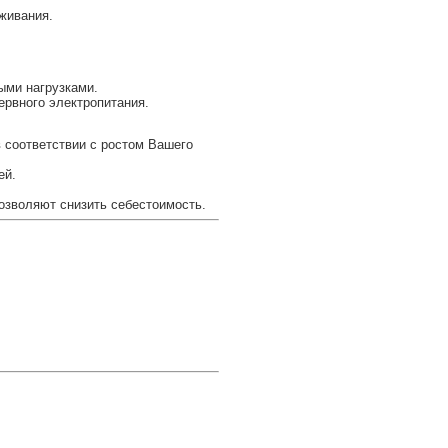
живания.
ыми нагрузками.
ервного электропитания.
соответствии с ростом Вашего
ей.
озволяют снизить себестоимость.