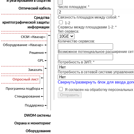
и реагирования в соцсетях
Число площадок:
*
Оптический кабель
Связность площадок между собой:
*
Средства
криптографической защиты
1-2
Сервисы между площадками 1-2:
*
информации
Тип сервиса:
СКЗИ «Квазар»
Количество сервисов:
Оборудование «Квазар»
Возможное потенциальное расширение сет
Решения
GPL
Потребность в ЗИП:
*
Заказать
Потребность в сетевой системе управления
Опросный лист
Свернуть/развернуть блок для ввода до
Программа подбора
Я согласен на обработку персональных
Стендирование
Поддержка
DWDM системы
Охрана и мониторинг
Оборудование