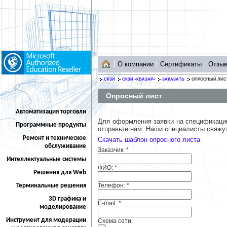
О компании
Сертификаты
Отзы
СКЗИ
СКЗИ «КВАЗАР»
ЗАКАЗАТЬ
ОПРОСНЫЙ ЛИС
Опросный лист
Автоматизация торговли
Для оформления заявки на спецификацию
Программные продукты
отправьте нам. Наши специалисты свяжу
Ремонт и техническое
Скачать шаблон опросного листа
обслуживание
Заказчик:
*
Интеллектуальные системы
ФИО:
*
Решения для Web
Телефон:
*
Терминальные решения
3D графика и
E-mail:
*
моделирование
Инструмент для модерации
Схема сети: