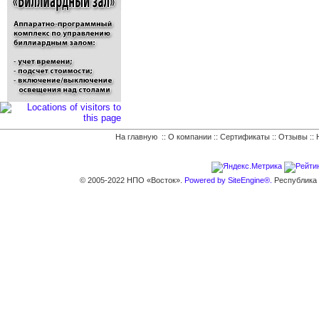
На главную
::
О компании
::
Сертификаты
::
Отзывы
::
© 2005-2022 НПО «Восток».
Powered by SiteEngine®.
Республика К