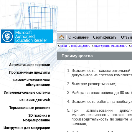
О компании
Сертификаты
Отзы
СКЗИ
СКЗИ «КВАЗАР»
ОБОРУДОВАНИЕ «КВАЗАР»
Преимущества
Автоматизация торговли
Возможность самостоятельно
Программные продукты
документов из состава комплекса
Ремонт и техническое
Быстрое развертывание;
обслуживание
Работа на расстояниях до 80 км
Интеллектуальные системы
Решения для Web
Возможность работы на необслу
Терминальные решения
При использовании допол
мультиплексировать потоки н
3D графика и
производительность по защите 
моделирование
волокон;
Инструмент для модерации