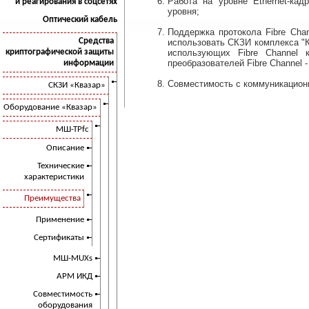
Работа на уровне Ethernet-кад
и реагирования в соцсетях
уровня;
Оптический кабель
Поддержка протокола Fibre Cha
Средства
использовать СКЗИ комплекса "
криптографической защиты
использующих Fibre Channel 
преобразователей Fibre Channel - 
информации
Совместимость с коммуникацион
СКЗИ «Квазар»
Оборудование «Квазар»
МШ-ТРfc
Описание
Технические
характеристики
Преимущества
Применение
Сертификаты
МШ-MUXs
АРМ ИКД
Совместимость
оборудования