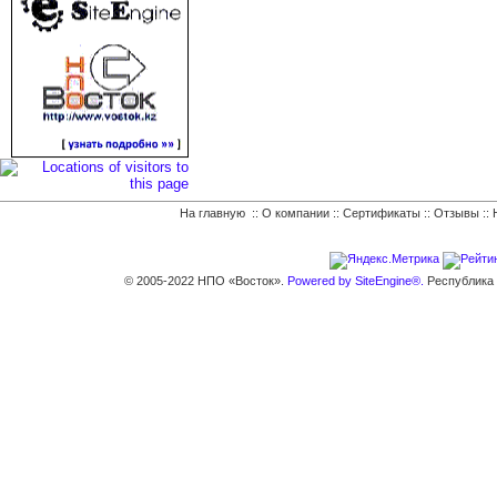
На главную
::
О компании
::
Сертификаты
::
Отзывы
::
© 2005-2022 НПО «Восток».
Powered by SiteEngine®.
Республика К