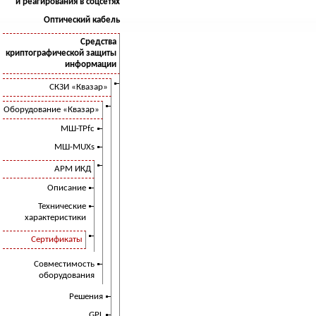
и реагирования в соцсетях
Оптический кабель
Средства
криптографической защиты
информации
СКЗИ «Квазар»
Оборудование «Квазар»
МШ-ТРfc
МШ-MUXs
АРМ ИКД
Описание
Технические
характеристики
Сертификаты
Совместимость
оборудования
Решения
GPL