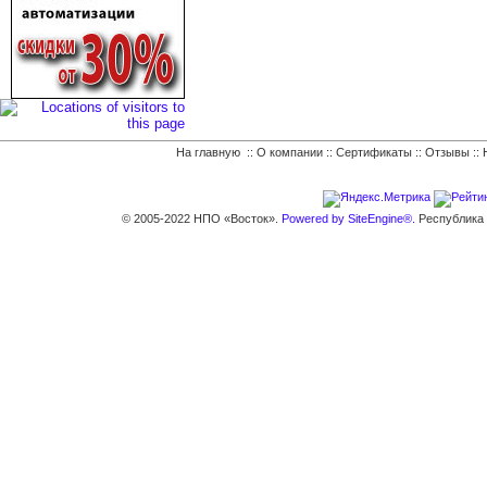
На главную
::
О компании
::
Сертификаты
::
Отзывы
::
© 2005-2022 НПО «Восток».
Powered by SiteEngine®.
Республика К