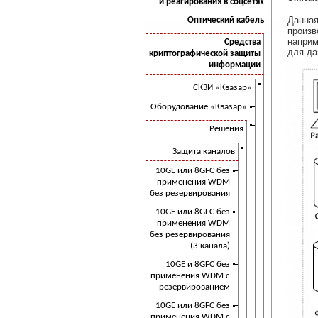
и реагирования в соцсетях
Данная
Оптический кабель
произв
наприм
Средства
для да
криптографической защиты
информации
СКЗИ «Квазар»
Оборудование «Квазар»
Решения
Защита каналов
10GE или 8GFC без
применения WDM
без резервирования
10GE или 8GFC без
применения WDM
без резервирования
(3 канала)
10GE и 8GFC без
применения WDM с
резервированием
10GE или 8GFC без
применения WDM с