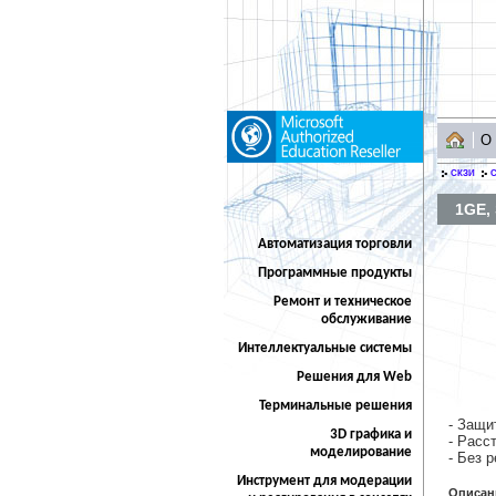
О
СКЗИ
С
1GE,
Автоматизация торговли
Программные продукты
Ремонт и техническое
обслуживание
Интеллектуальные системы
Решения для Web
Терминальные решения
- Защи
3D графика и
- Расс
моделирование
- Без 
Инструмент для модерации
Описан