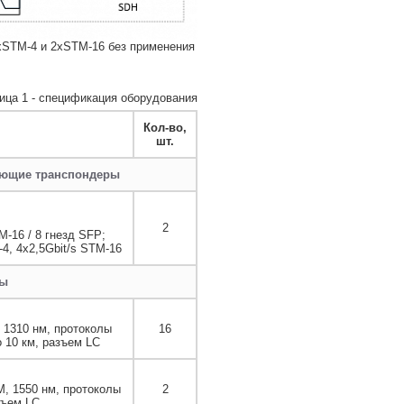
xSTM-4 и 2xSTM-16 без применения
ица 1 - спецификация оборудования
Кол-во,
шт.
ующие транспондеры
2
-16 / 8 гнезд SFP;
-4, 4x2,5Gbit/s STM-16
ры
1310 нм, протоколы
16
 10 км, разъем LC
, 1550 нм, протоколы
2
зъем LC