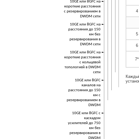
10GE или 8GFC на
короткие расстояния
4
с резервированием в
DWDM сети
10GE или 8GFC на
расстояния до 150
5
км без
резервирования в
DWDM сети
6
10GE или 8GFC на
короткие расстояния
7*
с кольцевой
топологией в DWDM
сети
Каждый
10GE или 8GFC
устано
каналов на
расстояния до 150
км с
резервированием в
DWDM
10GE или 8GFC с
каскадом
усилителей до 750
км без
резервирования в
DWDM