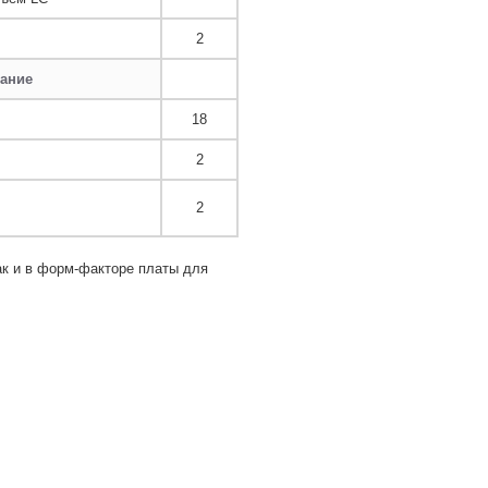
2
ание
18
2
2
ак и в форм-факторе платы для