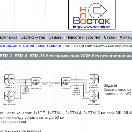
 компании
Сертификаты
Отзывы
Новости и события
Статьи
Коман
КЗИ «КВАЗАР»
РЕШЕНИЯ
ЗАЩИТА КАНАЛОВ
1GE, STM-1, STM-4, STM-16 БЕЗ WDM БЕЗ РЕЗЕРВИРО
 STM-1, STM-4, STM-16 без применения WDM без резервировани
Задача
Защита каналов 
применения WDM
та шести каналов: 1x1GE, 1xSTM-1, 2xSTM-4, 2xSTM16 на паре МШ-MUX
тояние между узлами сети: до 60 км.
резервирования.
ие технического решения: