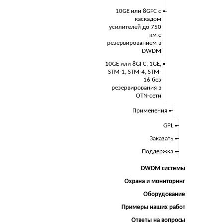
10GE или 8GFC с
каскадом
усилителей до 750
км с
резервированием в
DWDM
10GE или 8GFC, 1GE,
STM-1, STM-4, STM-
16 без
резервирования в
OTN-сети
Применения
GPL
Заказать
Поддержка
DWDM системы
Охрана и мониторинг
Оборудование
Примеры наших работ
Ответы на вопросы