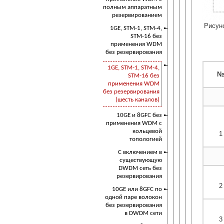
полным аппаратным
резервированием
Рисун
1GE, STM-1, STM-4,
STM-16 без
применения WDM
без резервирования
1GE, STM-1, STM-4,
№
STM-16 без
применения WDM
без резервирования
(шесть каналов)
10GE и 8GFC без
применения WDM с
кольцевой
1
топологией
С включением в
существующую
DWDM сеть без
резервирования
2
10GE или 8GFC по
одной паре волокон
без резервирования
в DWDM сети
3