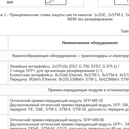
ок 1 - Принципиальная схема защиты шести каналов: 1x1GE, 1xSTM-1, 2
WDM без резервирования
Табл
Наименование оборудования
Каналообразующее оборудование – транспондеры и агрегир
Линейные интерфейсы: 2xOTU2e (FEC G.709, EFEC G.975.1) /
2 гнезда SFP+ для организации резервирования 1+1;
Клиентские интерфейсы: 8х1Gbit Ehernet, 8xSTM-1, 8xSTM-4, 4xSTM
Передача: 8Gbit/s Ethernet, 8x155,52Mbit/s STM-1, 8x622Mbit/s STM
Приемо-передающие модули и аттенюато
Оптический приемо-передающий модуль SFP-MR-10
Двухволоконный оптический приемо-передающий модуль SFP, SM, 
передачи: FE, GbE, STM-1, STM-4, STM-16; дальность передачи до
Оптический приемо-передающий модуль SFP+MR-80
Двухволоконный оптический приемо-передающий модуль SFP+, SM
передачи 10GbE, STM-64, OTU2; дальность передачи до 80 км, ра