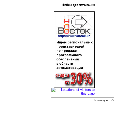
Файлы для скачивания
На главную
::
О