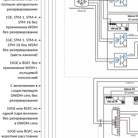
полным аппаратным
резервированием
1GE, STM-1, STM-4,
STM-16 без
применения WDM
без резервирования
1GE, STM-1, STM-4,
STM-16 без WDM
без резервирования
(шесть каналов)
10GE и 8GFC без
применения WDM с
кольцевой
топологией
С включением в
существующую
DWDM сеть без
резервирования
10GE или 8GFC по
одной паре волокон
без резервирования
в DWDM сети
10GE или 8GFC на
короткие расстояния