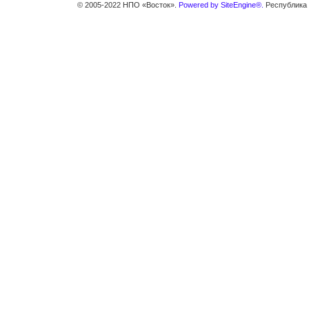
© 2005-2022 НПО «Восток».
Powered by SiteEngine®.
Республика К