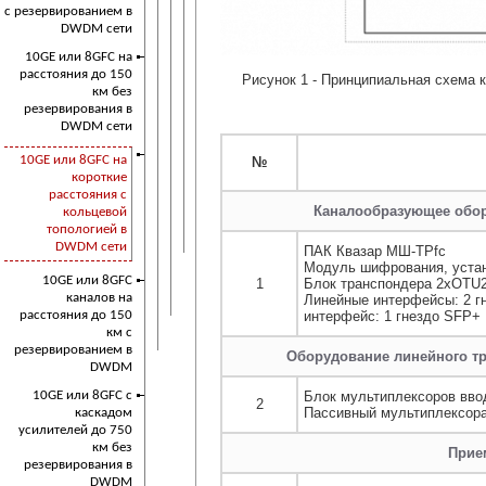
с резервированием в
DWDM сети
10GE или 8GFC на
расстояния до 150
Рисунок 1 - Принципиальная схема 
км без
резервирования в
DWDM сети
10GE или 8GFC на
№
короткие
расстояния с
Каналообразующее обор
кольцевой
топологией в
DWDM сети
ПАК Квазар МШ-ТРfc
Модуль шифрования, уста
10GE или 8GFC
1
Блок транспондера 2xOTU2
каналов на
Линейные интерфейсы: 2 г
расстояния до 150
интерфейс: 1 гнездо SFP+
км с
резервированием в
Оборудование линейного тр
DWDM
10GE или 8GFC с
Блок мультиплексоров вво
2
Пассивный мультиплексора
каскадом
усилителей до 750
км без
Прие
резервирования в
DWDM