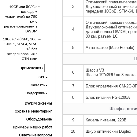
Оптический приемо-перед
3
Двухволоконный оптически
10GE или 8GFC с
передачи 10GbE, STM-64, 
каскадом
усилителей до 750
км с
Оптический приемо-перед
резервированием в
Двухволоконный оптическ
4
DWDM
длиной волны DWDM, прото
80 км, разъем LC
10GE или 8GFC, 1GE,
STM-1, STM-4, STM-
5
Аттенюатор (Male-Female)
16 без
резервирования в
Ш
OTN-сети
Применения
Шасси V3
6
Шасси 19"x3RU на 3 слота
GPL
Заказать
7
Блок управления CM-2G-3
Поддержка
8
Блок питания PS-1200A
DWDM системы
Шкафы, опти
Охрана и мониторинг
Оборудование
9
Кабель питания, 220В
Примеры наших работ
10
Шнур оптический Duplex
Ответы на вопросы