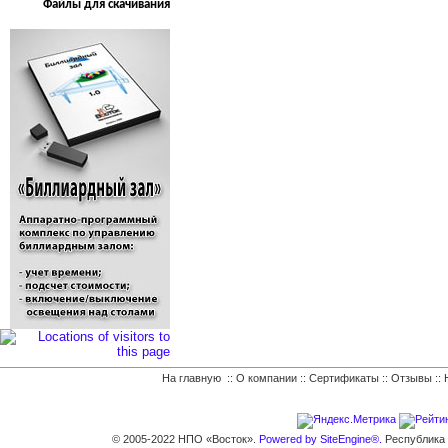
Файлы для скачивания
На главную
::
О компании
::
Сертификаты
::
Отзывы
::
© 2005-2022 НПО «Восток».
Powered by SiteEngine®.
Республика К