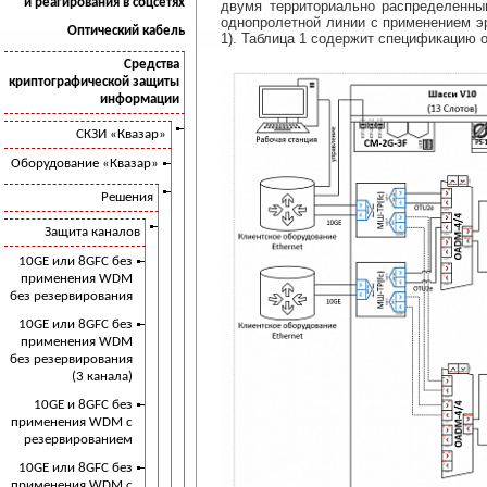
и реагирования в соцсетях
двумя территориально распределенны
однопролетной линии с применением э
Оптический кабель
1). Таблица 1 содержит спецификацию 
Средства
криптографической защиты
информации
СКЗИ «Квазар»
Оборудование «Квазар»
Решения
Защита каналов
10GE или 8GFC без
применения WDM
без резервирования
10GE или 8GFC без
применения WDM
без резервирования
(3 канала)
10GE и 8GFC без
применения WDM с
резервированием
10GE или 8GFC без
применения WDM с