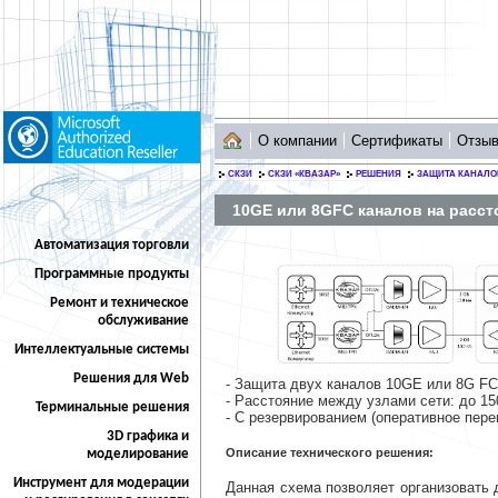
О компании
Сертификаты
Отзы
СКЗИ
СКЗИ «КВАЗАР»
РЕШЕНИЯ
ЗАЩИТА КАНАЛО
10GE или 8GFC каналов на расст
Автоматизация торговли
Программные продукты
Ремонт и техническое
обслуживание
Интеллектуальные системы
Решения для Web
- Защита двух каналов 10GE или 8G FC
- Расстояние между узлами сети: до 15
Терминальные решения
- С резервированием (оперативное пер
3D графика и
Описание технического решения:
моделирование
Инструмент для модерации
Данная схема позволяет организовать