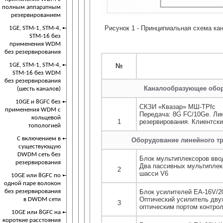
полным аппаратным
резервированием
Рисунок 1 - Принципиальная схема ка
1GE, STM-1, STM-4,
STM-16 без
применения WDM
без резервирования
1GE, STM-1, STM-4,
№
STM-16 без WDM
без резервирования
Каналообразующее обор
(шесть каналов)
10GE и 8GFC без
СКЗИ «Квазар» МШ-ТРfc
применения WDM с
Передача: 8G FC/10Ge. Ли
кольцевой
1
резервирования. Клиентски
топологией
С включением в
Оборудование линейного тр
существующую
DWDM сеть без
Блок мультиплексоров вв
резервирования
Два пассивных мультиплек
2
шасси V6
10GE или 8GFC по
одной паре волокон
без резервирования
Блок усилителей EA-16V/20
Оптический усилитель дву
в DWDM сети
3
оптическим портом контро
10GE или 8GFC на
короткие расстояния