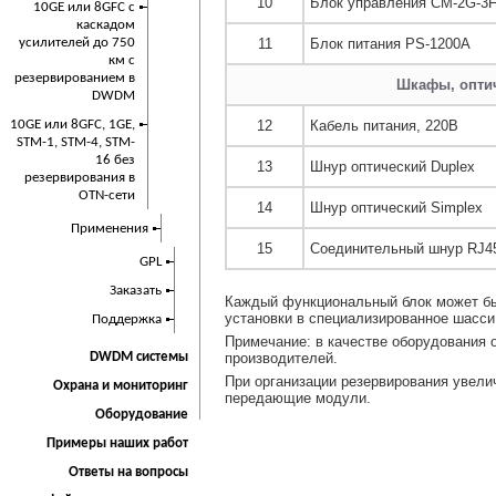
10
Блок управления CM-2G-3
10GE или 8GFC с
каскадом
усилителей до 750
11
Блок питания PS-1200A
км с
резервированием в
Шкафы, опти
DWDM
10GE или 8GFC, 1GE,
12
Кабель питания, 220В
STM-1, STM-4, STM-
16 без
13
Шнур оптический Duplex
резервирования в
OTN-сети
14
Шнур оптический Simplex
Применения
15
Соединительный шнур RJ4
GPL
Заказать
Каждый функциональный блок может бы
установки в специализированное шасси
Поддержка
Примечание: в качестве оборудования 
DWDM системы
производителей.
При организации резервирования увели
Охрана и мониторинг
передающие модули.
Оборудование
Примеры наших работ
Ответы на вопросы