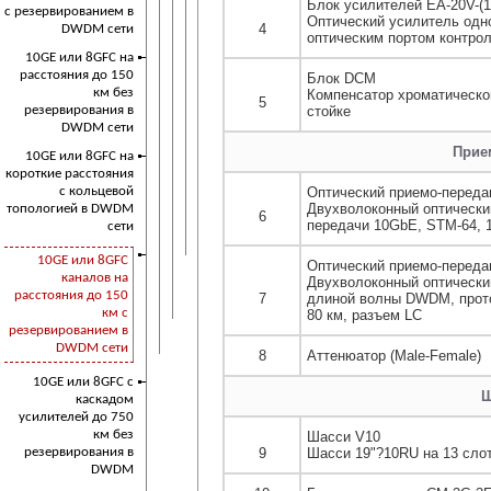
Блок усилителей EA-20V-(1
с резервированием в
Оптический усилитель одн
4
DWDM сети
оптическим портом контро
10GE или 8GFC на
расстояния до 150
Блок DCM
км без
Компенсатор хроматическо
5
резервирования в
стойке
DWDM сети
Прие
10GE или 8GFC на
короткие расстояния
с кольцевой
Оптический приемо-перед
Двухволоконный оптически
топологией в DWDM
6
передачи 10GbE, STM-64, 
сети
10GE или 8GFC
Оптический приемо-перед
каналов на
Двухволоконный оптическ
расстояния до 150
7
длиной волны DWDM, прото
км с
80 км, разъем LC
резервированием в
DWDM сети
8
Аттенюатор (Male-Female)
10GE или 8GFC с
Ш
каскадом
усилителей до 750
км без
Шасси V10
резервирования в
9
Шасси 19"?10RU на 13 сло
DWDM