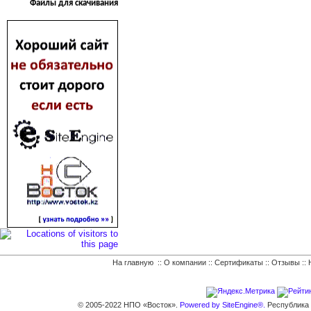
Файлы для скачивания
На главную
::
О компании
::
Сертификаты
::
Отзывы
::
© 2005-2022 НПО «Восток».
Powered by SiteEngine®.
Республика К