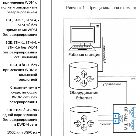
применения WDM с
Рисунок 1 - Принципиальная схема 
полным аппаратным
резервированием
1GE, STM-1, STM-4,
STM-16 без
применения WDM
без резервирования
1GE, STM-1, STM-4,
STM-16 без WDM
без резервирования
(шесть каналов)
10GE и 8GFC без
применения WDM с
кольцевой
топологией
С включением в
существующую
DWDM сеть без
резервирования
10GE или 8GFC по
одной паре волокон
без резервирования
в DWDM сети
10GE или 8GFC на