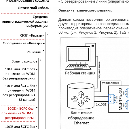
и реагирования в соцсетях
- C резервированием линии (оперативн
Оптический кабель
Описание технического решения:
Средства
Данная схема позволяет организоват
криптографической защиты
двумя территориально распределенным
информации
производит оперативное переключение
50 мс. (см. Рисунок 1, Рисунок 2). Та
СКЗИ «Квазар»
Оборудование «Квазар»
Решения
Защита каналов
10GE или 8GFC без
применения WDM
без резервирования
10GE или 8GFC без
применения WDM
без резервирования
(3 канала)
10GE и 8GFC без
применения WDM с
резервированием
10GE или 8GFC без