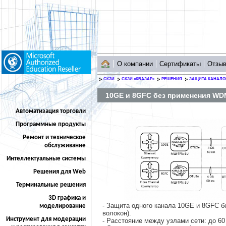
О компании
Сертификаты
Отзы
СКЗИ
СКЗИ «КВАЗАР»
РЕШЕНИЯ
ЗАЩИТА КАНАЛО
10GE и 8GFC без применения WD
Автоматизация торговли
Программные продукты
Ремонт и техническое
обслуживание
Интеллектуальные системы
Решения для Web
Терминальные решения
3D графика и
- Защита одного канала 10GE и 8GFC 
моделирование
волокон).
Инструмент для модерации
- Расстояние между узлами сети: до 60