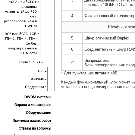
3
Двухволоконный оптически
10GE или 8GFC с
передачи 10GbE, OTU2; да
каскадом
усилителей до 750
4
Фиксированный аттенюато
км с
резервированием в
DWDM
Шкафы, опти
10GE или 8GFC, 1GE,
5
Шнур оптический Duplex
STM-1, STM-4, STM-
16 без
резервирования в
6
Соединительный шнур RJ4
OTN-сети
Выпрямитель
7*
Применения
Блок преобразования: вход
GPL
* Для пунктов без питания 48В
Заказать
Каждый функциональный блок может бы
установки в специализированное шасси
Поддержка
DWDM системы
Охрана и мониторинг
Оборудование
Примеры наших работ
Ответы на вопросы