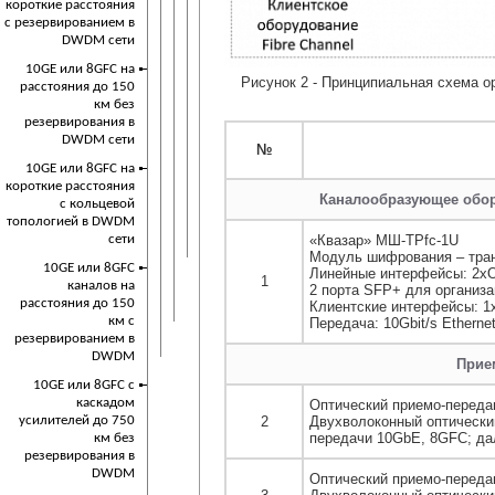
короткие расстояния
с резервированием в
DWDM сети
10GE или 8GFC на
Рисунок 2 - Принципиальная схема 
расстояния до 150
км без
резервирования в
DWDM сети
№
10GE или 8GFC на
короткие расстояния
Каналообразующее обор
с кольцевой
топологией в DWDM
«Квазар» МШ-ТРfc-1U
сети
Модуль шифрования – тра
10GE или 8GFC
Линейные интерфейсы: 2xO
1
каналов на
2 порта SFP+ для организа
расстояния до 150
Клиентские интерфейсы: 1x1
км с
Передача: 10Gbit/s Ethernet
резервированием в
DWDM
Прие
10GE или 8GFC с
каскадом
Оптический приемо-перед
2
Двухволоконный оптически
усилителей до 750
передачи 10GbE, 8GFC; да
км без
резервирования в
DWDM
Оптический приемо-перед