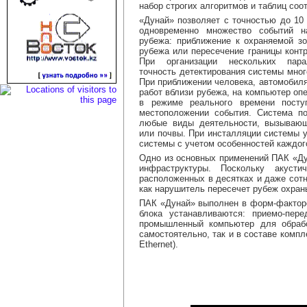
набор строгих алгоритмов и таблиц соо
«Дунай» позволяет с точностью до 10
одновременно множество событий н
рубежа: приближение к охраняемой з
рубежа или пересечение границы контр
При организации нескольких пар
точность детектирования системы мног
При приближении человека, автомобиля
работ вблизи рубежа, на компьютер оп
в режиме реального времени посту
местоположении события. Система по
любые виды деятельности, вызываю
или почвы. При инсталляции системы 
системы с учетом особенностей каждог
Одно из основных применений ПАК «Дун
инфраструктуры. Поскольку акусти
расположенных в десятках и даже сотн
как нарушитель пересечет рубеж охран
ПАК «Дунай» выполнен в форм-факторе
блока устанавливаются: приемо-пер
промышленный компьютер для обрабо
самостоятельно, так и в составе комп
Ethernet).