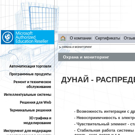
О компании
Сертификаты
Отзы
ОХРАНА И МОНИТОРИНГ
Охрана и мониторинг
Автоматизация торговли
Программные продукты
ДУНАЙ - РАСПРЕ
Ремонт и техническое
обслуживание
Интеллектуальные системы
Решения для Web
Терминальные решения
- Возможность интеграции с 
- Невосприимчивость к элект
3D графика и
моделирование
- Чувствительный элемент - с
- Стабильная работа системы
Инструмент для модерации
дождь, снег, ветер и т.д.