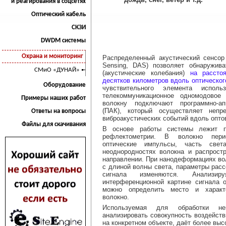
и реагирования в соцсетях
Оптический кабель
СКЗИ
DWDM системы
Охрана и мониторинг
Распределенный акустический сенсор (
Sensing, DAS) позволяет обнаружива
СМиО «ДУНАЙ»
(акустические колебания)
на рассто
десятков километров вдоль оптическог
Оборудование
чувствительного элемента использ
телекоммуникационное одномодовое 
Примеры наших работ
волокну подключают программно-ап
(ПАК), который осуществляет непр
Ответы на вопросы
виброакустических событий вдоль опто
Файлы для скачивания
В основе работы системы лежит пр
рефлектометрии. В волокно пери
оптические импульсы, часть свет
неоднородностях волокна и распрост
направлении. При нанодеформациях во
с длиной волны света, параметры расс
сигнала изменяются. Анализи
интерференционной картине сигнала о
можно определить место и характ
волокно.
Используемая для обработки ней
анализировать совокупность воздейств
на конкретном объекте, даёт более выс