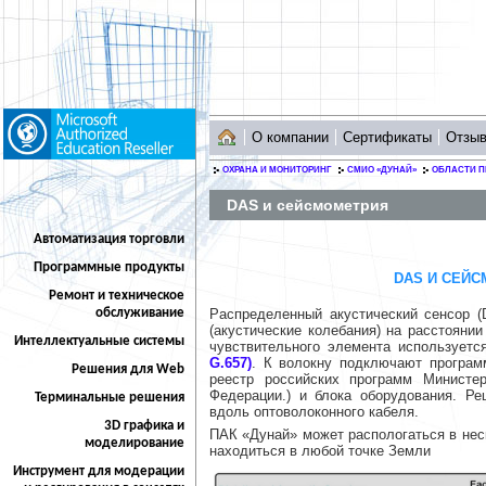
О компании
Сертификаты
Отзы
ОХРАНА И МОНИТОРИНГ
СМИО «ДУНАЙ»
ОБЛАСТИ 
DAS и сейсмометрия
Автоматизация торговли
Программные продукты
DAS И СЕЙС
Ремонт и техническое
Распределенный акустический сенсор (D
обслуживание
(акустические колебания) на расстоянии
Интеллектуальные системы
чувствительного элемента использует
G.657)
. К волокну подключают програм
Решения для Web
реестр российских программ Министе
Федерации.) и блока оборудования. Р
Терминальные решения
вдоль оптоволоконного кабеля.
3D графика и
ПАК «Дунай» может распологаться в нес
моделирование
находиться в любой точке Земли
Инструмент для модерации