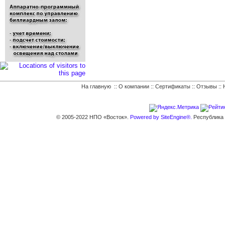
На главную
::
О компании
::
Сертификаты
::
Отзывы
::
© 2005-2022 НПО «Восток».
Powered by SiteEngine®.
Республика К