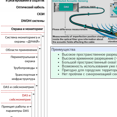
и реагирования в соцсетях
Оптический кабель
СКЗИ
DWDM системы
Охрана и мониторинг
Система мониторинга и
охраны «ДУНАЙ»
Преимущества
Области применения
Высокое пространственное разреш
Периметральная
Высокое временное разрешение (~
охрана
Большой пространственный охват 
Возможность использования уже 
Трубопроводы
Пригодно для городских территори
Нет проблем с синхронизацией се
Транспортная
инфраструктура
DAS и сейсмометрия
DAS и
сейсмометрия
Принцип работы и
параметры DAS