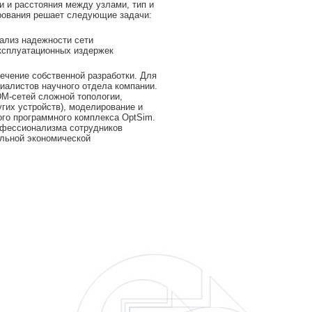
и и расстояния между узлами, тип и
ирования решает следующие задачи:
нализ надежности сети
эксплуатационных издержек
ечение собственной разработки. Для
циалистов научного отдела компании.
M-сетей сложной топологии,
гих устройств), моделирование и
го программного комплекса OptSim.
офессионализма сотрудников
альной экономической