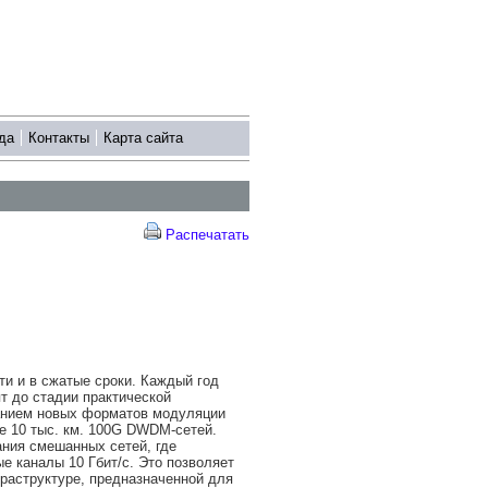
да
Контакты
Карта сайта
Распечатать
и и в сжатые сроки. Каждый год
т до стадии практической
ванием новых форматов модуляции
ее 10 тыс. км. 100G DWDM-сетей.
ния смешанных сетей, где
ые каналы 10 Гбит/с. Это позволяет
раструктуре, предназначенной для