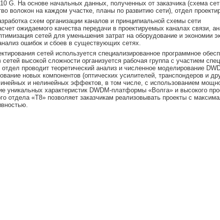
10 G. На основе начальных данных, полученных от заказчика (схема сет
тво волокон на каждом участке, планы по развитию сети), отдел проект
азработка схем организации каналов и принципиальной схемы сети
асчет ожидаемого качества передачи в проектируемых каналах связи, а
птимизация сетей для уменьшения затрат на оборудование и экономии 
анализ ошибок и сбоев в существующих сетях.
ектирования сетей используется специализированное программное обесп
 сетей высокой сложности организуется рабочая группа с участием спе
 отдел проводит теоретический анализ и численное моделирование DWD
ование новых компонентов (оптических усилителей, транспондеров и дру
линейных и нелинейных эффектов, в том числе, с использованием мощно
ие уникальных характеристик DWDM-платформы «Волга» и высокого пр
ого отдела «Т8» позволяет заказчикам реализовывать проекты с максим
вностью.