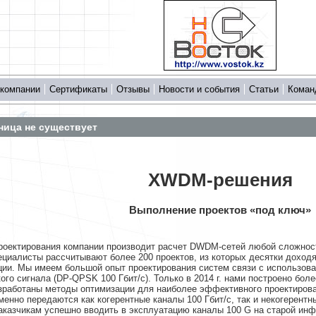
 компании
Сертификаты
Отзывы
Новости и события
Статьи
Коман
ница не существует
XWDM-решения
Выполнение проектов «под ключ»
роектирования компании производит расчет DWDM-сетей любой сложност
ециалисты рассчитывают более 200 проектов, из которых десятки доходя
ции. Мы имеем большой опыт проектирования систем связи с использо
ого сигнала (DP-QPSK 100 Гбит/с). Только в 2014 г. нами построено бол
зработаны методы оптимизации для наиболее эффективного проектирова
енно передаются как когерентные каналы 100 Гбит/с, так и некогерентн
аказчикам успешно вводить в эксплуатацию каналы 100 G на старой инф