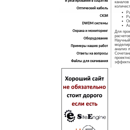
и реагирования в соцсетях
каналов 
количес
Оптический кабель
Р
СКЗИ
Р
О
DWDM системы
А
Охрана и мониторинг
Для про
расчетов
Оборудование
Научный
моделир
Примеры наших работ
анализ 
Сочетан
Ответы на вопросы
проектн
Файлы для скачивания
эффекти