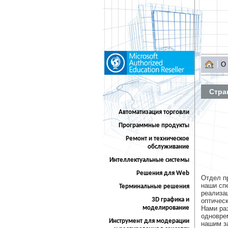
О
Стра
Автоматизация торговли
Программные продукты
Ремонт и техническое
обслуживание
Интеллектуальные системы
Решения для Web
Отдел п
наши сп
Терминальные решения
реализа
3D графика и
оптическ
моделирование
Нами ра
одноврем
Инструмент для модерации
нашим з