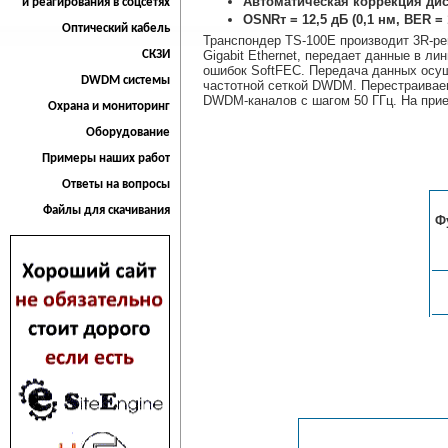
Автоматическая коррекция дис
и реагирования в соцсетях
OSNRт = 12,5 дБ (0,1 нм, BER = 
Оптический кабель
Транспондер ТS-100E производит 3R-ре
СКЗИ
Gigabit Ethernet, передает данные в 
ошибок SoftFEC. Передача данных осущ
DWDM системы
частотной сеткой DWDM. Перестраиваем
DWDM-каналов с шагом 50 ГГц. На прие
Охрана и мониторинг
Оборудование
Примеры наших работ
Ответы на вопросы
Файлы для скачивания
Ф