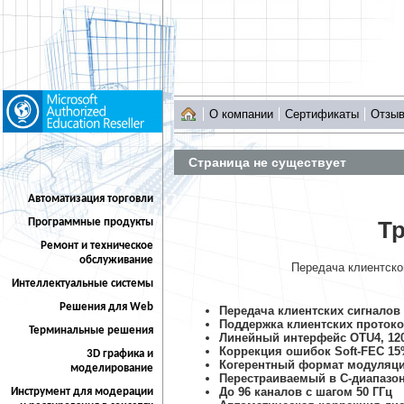
О компании
Сертификаты
Отзы
Страница не существует
Автоматизация торговли
Программные продукты
Т
Ремонт и техническое
обслуживание
Передача клиентско
Интеллектуальные системы
Решения для Web
Передача клиентских сигналов 1
Поддержка клиентских протокол
Терминальные решения
Линейный интерфейс OTU4, 120
Коррекция ошибок Soft-FEC 1
3D графика и
Когерентный формат модуляц
моделирование
Перестраиваемый в C-диапазон
До 96 каналов с шагом 50 ГГц
Инструмент для модерации