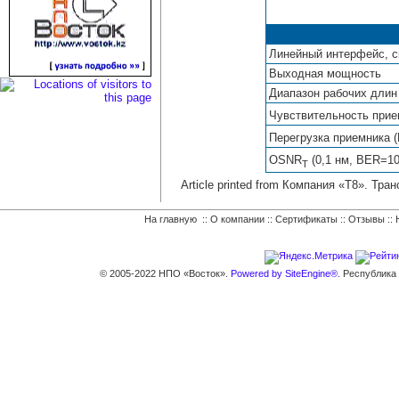
Линейный интерфейс, ск
Выходная мощность
Диапазон рабочих длин
Чувствительность прие
Перегрузка приемника 
OSNR
(0,1 нм, BER=10
T
Article printed from Компания «Т8». Тр
На главную
::
О компании
::
Сертификаты
::
Отзывы
::
© 2005-2022 НПО «Восток».
Powered by SiteEngine®.
Республика К