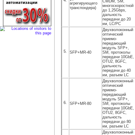
4.
CWDM, SM,
агрегирующего
многоскоростной
транспондера)
до 1,25Gbps,
дальность
передачи до 20
км, LC/PC
Двухволоконный
оптический
приемо-
передающий
модуль SFP+,
5.
SFP+MR-40
SM, протоколы
передачи 10GbE,
OTU2, 8GFC,
дальность
передачи до 40
км, разъем LC
Двухволоконный
оптический
приемо-
передающий
модуль SFP+,
6.
SFP+MR-80
SM, протоколы
передачи 10GbE,
OTU2, 8GFC,
дальность
передачи до 80
км, разъем LC
Двухволоконный