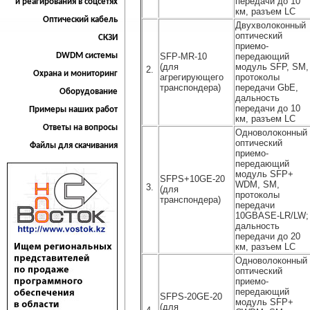
передачи до 10
и реагирования в соцсетях
км, разъем LC
Оптический кабель
Двухволоконный
оптический
СКЗИ
приемо-
DWDM системы
SFP-MR-10
передающий
(для
модуль SFP, SM,
2.
Охрана и мониторинг
агрегирующего
протоколы
транспондера)
передачи GbE,
Оборудование
дальность
передачи до 10
Примеры наших работ
км, разъем LC
Ответы на вопросы
Одноволоконный
оптический
Файлы для скачивания
приемо-
передающий
модуль SFP+
SFPS+10GE-20
WDM, SM,
3.
(для
протоколы
транспондера)
передачи
10GBASE-LR/LW;
дальность
передачи до 20
км, разъем LC
Одноволоконный
оптический
приемо-
передающий
SFPS-20GE-20
модуль SFP+
(для