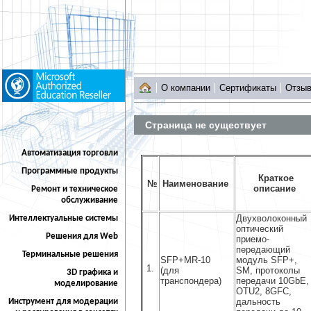
О компании
Сертификаты
Отзы
Страница не существует
Автоматизация торговли
Программные продукты
Краткое
№
Наименование
описание
Ремонт и техническое
обслуживание
Двухволоконный
Интеллектуальные системы
оптический
Решения для Web
приемо-
передающий
Терминальные решения
SFP+MR-10
модуль SFP+,
1.
(для
SM, протоколы
3D графика и
транспондера)
передачи 10GbE,
моделирование
OTU2, 8GFC,
дальность
Инструмент для модерации