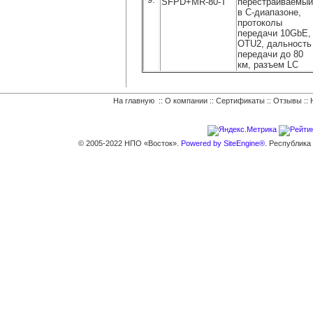
SFPD+MR-80-T
перестраиваемый
в С-диапазоне,
протоколы
передачи 10GbE,
OTU2, дальность
передачи до 80
км, разъем LC
На главную
::
О компании
::
Сертификаты
::
Отзывы
::
© 2005-2022 НПО «Восток».
Powered by SiteEngine®.
Республика К