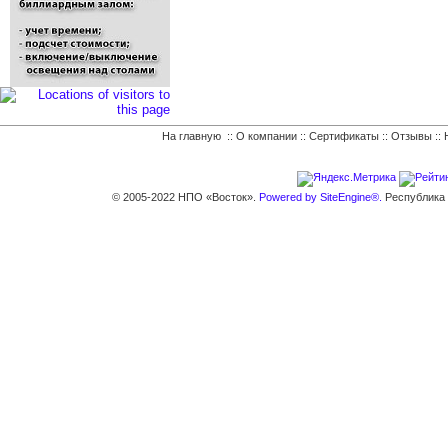
На главную
::
О компании
::
Сертификаты
::
Отзывы
::
© 2005-2022 НПО «Восток».
Powered by SiteEngine®.
Республика К