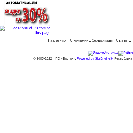
На главную
::
О компании
::
Сертификаты
::
Отзывы
::
© 2005-2022 НПО «Восток».
Powered by SiteEngine®.
Республика К