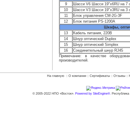
9
Шасси V6 Шасси 19"x6RU на 7 
10
Шасси V3 Шасси 19"x3RU на 3 
11
Блок управления CM-2G-3F
12
Блок питания PS-1200A
Шкафы, опти
13
Кабель питания, 220В
14
Шнур оптический Duplex
15
Шнур оптический Simplex
16
Соединительный шнур RJ45
Примечание: в качестве оборудова
производителей.
На главную
::
О компании
::
Сертификаты
::
Отзывы
::
© 2005-2022 НПО «Восток».
Powered by SiteEngine®.
Республика К