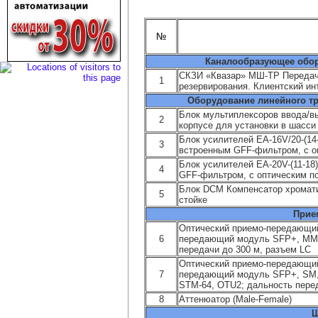
№
Каналообразующее обор
СКЗИ «Квазар» МШ-ТР Передача
1
резервирования. Клиентский ин
Оборудование линейного тр
Блок мультиплексоров ввода/
2
корпусе для установки в шасси
Блок усилителей EA-16V/20-(14
3
встроенным GFF-фильтром, c о
Блок усилителей EA-20V-(11-18
4
GFF-фильтром, c оптическим п
Блок DCM Компенсатор хромати
5
стойке
Прие
Оптический приемо-передающи
6
передающий модуль SFP+, MM, 
передачи до 300 м, разъем LC
Оптический приемо-передающи
7
передающий модуль SFP+, SM,
STM-64, OTU2; дальность перед
8
Аттенюатор (Male-Female)
Ш