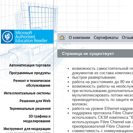
О компании
Сертификаты
Отзы
Страница не существует
Автоматизация торговли
возможность самостоятельной г
документов из состава комплекса
Программные продукты
быстрое развертывание;
Ремонт и техническое
работа на расстояниях до 80 км
обслуживание
возможность работы на необслу
при использовании дополнитель
Интеллектуальные системы
мультиплексировать потоки неск
производительность по защите и
Решения для Web
волокон;
работа на уровне Ethernet-кадро
Терминальные решения
поддержка протокола Fibre Chan
3D графика и
использовать СКЗИ комплекса "К
моделирование
использующих Fibre Channel как
преобразователей Fibre Channel - 
Инструмент для модерации
совместимость с коммуникацион