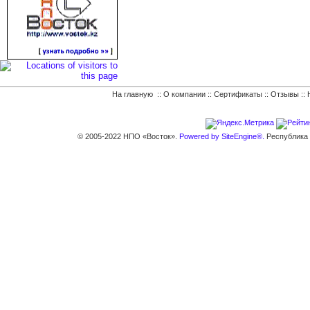
На главную
::
О компании
::
Сертификаты
::
Отзывы
::
© 2005-2022 НПО «Восток».
Powered by SiteEngine®.
Республика К