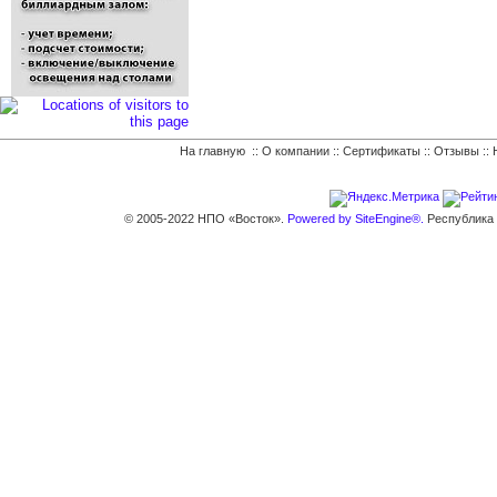
На главную
::
О компании
::
Сертификаты
::
Отзывы
::
© 2005-2022 НПО «Восток».
Powered by SiteEngine®.
Республика К