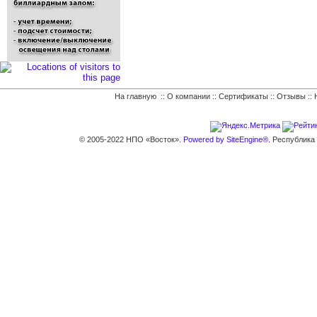
На главную
::
О компании
::
Сертификаты
::
Отзывы
::
© 2005-2022 НПО «Восток».
Powered by SiteEngine®.
Республика К