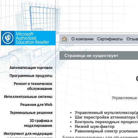
О компании
Сертификаты
Отзы
Страница не существует
Автоматизация торговли
Программные продукты
Ремонт и техническое
обслуживание
Интеллектуальные системы
Управляемые 
Решения для Web
Управляемый мультиплексор/
Терминальные решения
Шаг перестройки аттенюатора 0
3D графика и
Контроль переходных процесс
моделирование
Низкий шум-фактор
Равномерный спектр усиления 
Инструмент для модерации
Блоки предназначены для объединения