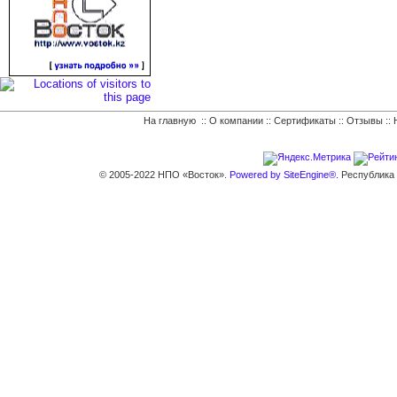
На главную
::
О компании
::
Сертификаты
::
Отзывы
::
© 2005-2022 НПО «Восток».
Powered by SiteEngine®.
Республика К