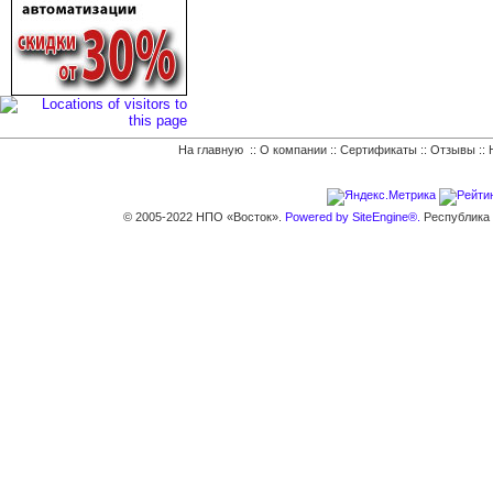
На главную
::
О компании
::
Сертификаты
::
Отзывы
::
© 2005-2022 НПО «Восток».
Powered by SiteEngine®.
Республика К