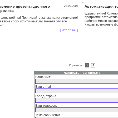
овление презентационного
24.09.2007
Автоматизация т
оролика
Здравствуйте! Хотело
программе автоматиза
 день ребята! Принимайте заявку на изготовление!
рабочее место кассир
в какие сроки (критичные) вы можете это все
Каковы возможные фо
ь?
[ ответ »» ]
Страницы:
1
2
Написать нам письмо
Ваше имя:
Ваш e-mail:
Город, страна:
Ваш телефон:
Тема сообщения: