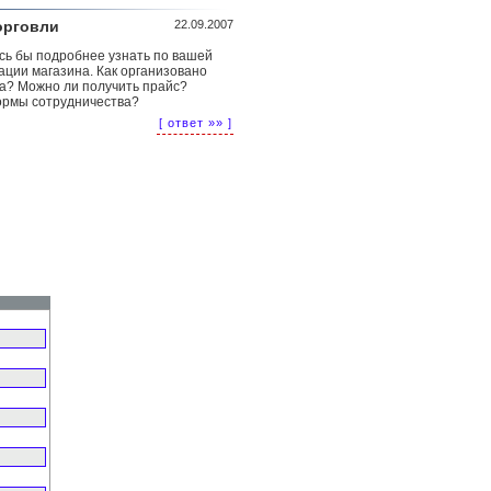
орговли
22.09.2007
сь бы подробнее узнать по вашей
ции магазина. Как организовано
а? Можно ли получить прайс?
рмы сотрудничества?
[ ответ »» ]