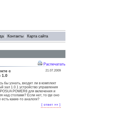
да
Контакты
Карта сайта
Распечатать
екте с
21.07.2009
 1.0
ь бы узнать, входит ли в комплект
 зал 1.0.1 устройство управления
и POSUA POWER8 для включения и
 над столами? Если нет, то где оно
 есть какие-то аналоги?
[ ответ »» ]