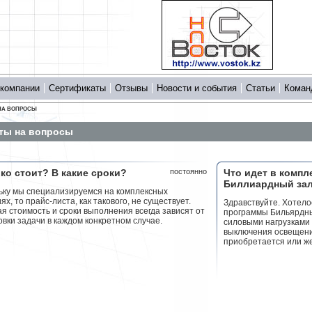
 компании
Сертификаты
Отзывы
Новости и события
Статьи
Коман
НА ВОПРОСЫ
ты на вопросы
ко стоит? В какие сроки?
постоянно
Что идет в компл
Биллиардный зал
ьку мы специализируемся на комплексных
х, то прайс-листа, как такового, не существует.
Здравствуйте. Хотелос
я стоимость и сроки выполнения всегда зависят от
программы Бильярдный
вки задачи в каждом конкретном случае.
силовыми нагрузкам
выключения освещения
приобретается или же