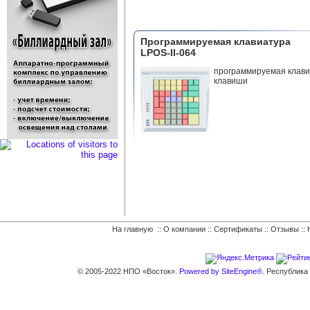
Программируемая клавиатура
LPOS-II-064
программируемая клави
клавиши
На главную
::
О компании
::
Сертификаты
::
Отзывы
::
© 2005-2022 НПО «Восток».
Powered by SiteEngine®.
Республика К