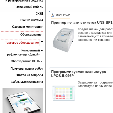
и реагирования в соцсетях
Оптический кабель
СКЗИ
под заказ
DWDM системы
Принтер печати этикеток UNS-BP1
Охрана и мониторинг
предназначен для рабо
весового комплекса для
Оборудование
самоклеющихся этикето
взвешивании товаров.
Торговое оборудование
Когерентный
рефлектометр «Дунай»
Оборудование DELTA
Примеры наших работ
Программируемая клавиатура
Ответы на вопросы
LPOS-II-096P
Файлы для скачивания
Защищенная программ
клавиатура на 96 клави