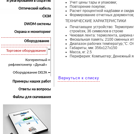
и реагирования в соцсетях
Учет цены тары и упаковки;
Повторение покупки;
Оптический кабель
Расчет процентной надбавки и скидк
Формирование отчетных документов;
СКЗИ
ТЕХНИЧЕСКИЕ ХАРАКТЕРИСТИКИ
DWDM системы
Печатающее устройство: Термопринте
строк/сек, 36 символов в строке
Охрана и мониторинг
Чековая лента: термолента, ширина 
Фискальная память: 2100 сменных ит
Оборудование
Диапазон рабочих температур,°C: От 
Габариты, мм: 356х127х150
Торговое оборудование
Масса, кг: 2.5
Периферия: Компьютер; Денежный 
Когерентный
рефлектометр «Дунай»
Оборудование DELTA
Вернуться к списку
Примеры наших работ
Ответы на вопросы
Файлы для скачивания