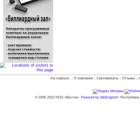
На главную
::
О компании
::
Сертификаты
::
Отзывы
::
© 2005-2022 НПО «Восток».
Powered by SiteEngine®.
Республика К