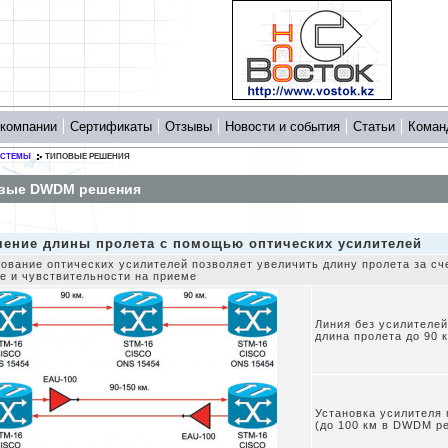
 компании
Сертификаты
Отзывы
Новости и события
Статьи
Коман
ИСТЕМЫ
ТИПОВЫЕ РЕШЕНИЯ
вые DWDM решения
чение длины пролета с помощью оптических усилителей
ование оптических усилителей позволяет увеличить длину пролета за с
е и чувствительности на приеме
Линия без усилителей
длина пролета до 90 
Установка усилителя 
(до 100 км в DWDM р