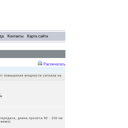
да
Контакты
Карта сайта
Распечатать
чет повышения мощности сигнала на
,
км
передачи, длина пролета 90 - 150 км
ежиме)