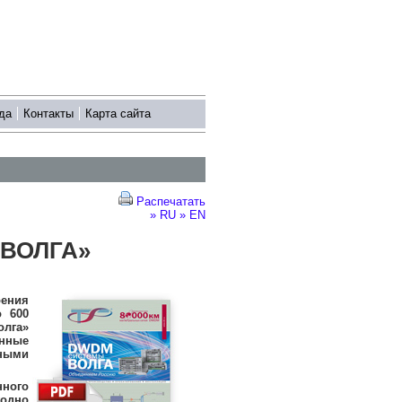
да
Контакты
Карта сайта
Распечатать
» RU
» EN
ВОЛГА»
ения
о 600
олга»
онные
ными
ного
одно