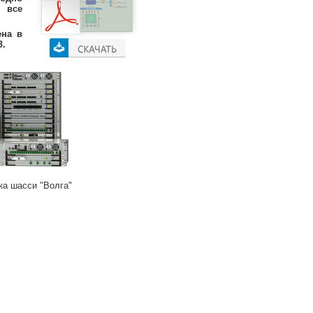
 все
ена в
З.
ка шасси "Волга"