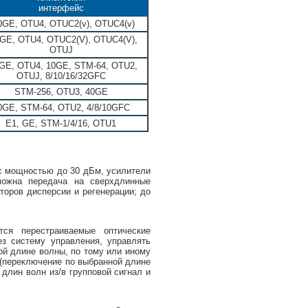
интерфейс
0GE, OTU4, OTUC2(v), OTUC4(v)
GE, OTU4, OTUC2(V), OTUC4(V),
OTUJ
GE, OTU4, 10GE, STM-64, OTU2,
OTUJ, 8/10/16/32GFC
STM-256, OTU3, 40GE
0GE, STM-64, OTU2, 4/8/10GFC
E1, GE, STM-1/4/16, OTU1
с мощностью до 30 дБм, усилители
ожна передача на сверхдлинные
торов дисперсии и регенерации; до
я перестраиваемые оптические
з систему управления, управлять
ой длине волны, по тому или иному
(переключение по выбранной длине
 длин волн из/в групповой сигнал и