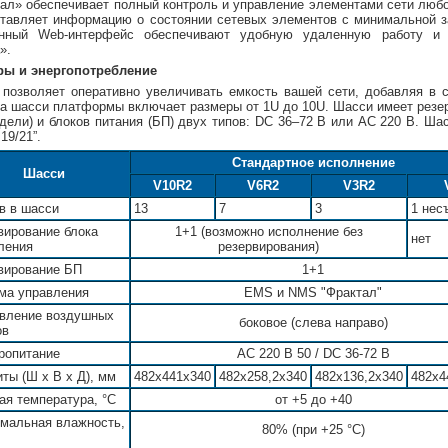
ал» обеспечивает полный контроль и управление элементами сети люб
тавляет информацию о состоянии сетевых элементов с минимальной з
енный Web-интерфейс обеспечивают удобную удаленную работу и 
».
ры и энергопотребление
позволяет оперативно увеличивать емкость вашей сети, добавляя в 
а шасси платформы включает размеры от 1U до 10U. Шасси имеет резе
дели) и блоков питания (БП) двух типов: DC 36–72 В или AC 220 В. Ша
19/21”.
Стандартное исполнение
Шасси
V10R2
V6R2
V3R2
в в шасси
13
7
3
1 нес
вирование блока
1+1 (возможно исполнение без
нет
ления
резервирования)
вирование БП
1+1
ма управления
EMS и NMS "Фрактал"
вление воздушных
боковое (слева направо)
ов
ропитание
АС 220 В 50 / DC 36-72 В
иты (Ш х В х Д), мм
482x441x340
482x258,2x340
482x136,2x340
482x4
ая температура, °С
от +5 до +40
мальная влажность,
80% (при +25 °С)