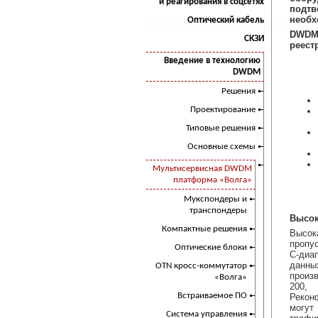
и реагирования в соцсетях
подт
необх
Оптический кабель
DWDM-
СКЗИ
реест
Введение в технологию
DWDM
Решения
Проектирование
Типовые решения
Основные схемы
Мультисервисная DWDM
платформа «Волга»
Мукспондеры и
транспондеры
Высок
Компактные решения
Высок
пропу
Оптические блоки
С-диа
данны
OTN кросс-коммутатор
произ
«Волга»
200, 
Встраиваемое ПО
Рекон
могут
Cистема управления