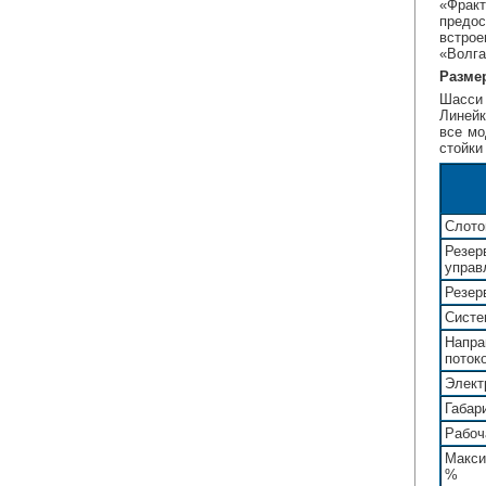
«Фракт
предос
встро
«Волга
Разме
Шасси 
Линейк
все мо
стойки 
Слото
Резер
управ
Резер
Систе
Напра
поток
Элект
Габар
Рабоч
Макси
%