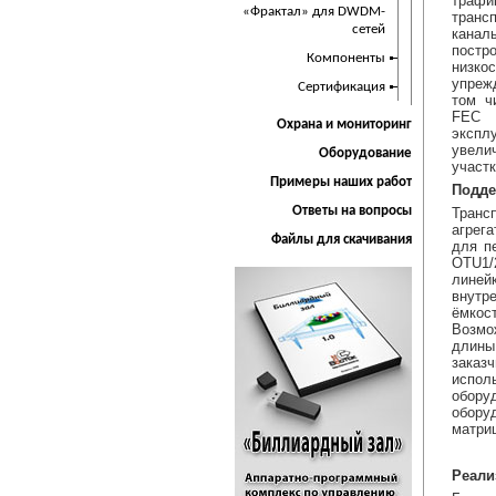
трафи
«Фрактал» для DWDM-
тран
сетей
кана
постр
Компоненты
низко
упреж
Сертификация
том ч
FEC 
Охрана и мониторинг
экспл
увели
Оборудование
участк
Примеры наших работ
Подде
Ответы на вопросы
Тран
агрег
Файлы для скачивания
для п
OTU1/
линей
внутр
ёмко
Возм
длины
заказ
испол
обор
обор
матриц
Реали