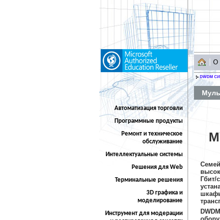
О
DWDM С
Муль
Автоматизация торговли
Программные продукты
М
Ремонт и техническое
обслуживание
Интеллектуальные системы
Семе
Решения для Web
высок
Гбит/
Терминальные решения
устан
3D графика и
шкаф
трансп
моделирование
DWDM
Инструмент для модерации
обор