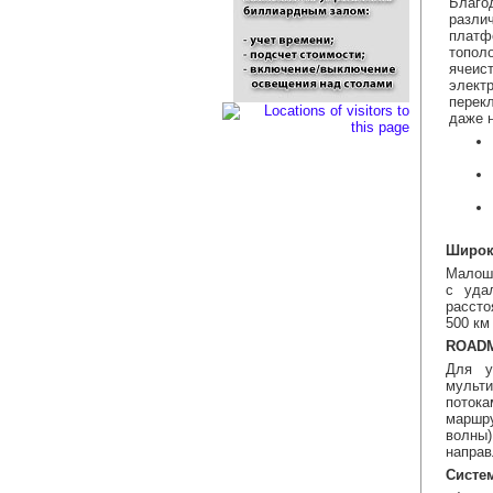
Благо
разли
платф
топол
ячеис
элект
перек
даже 
Широк
Малошу
с уда
рассто
500 км
ROADM
Для у
мульти
потока
маршру
волны)
направ
Cисте