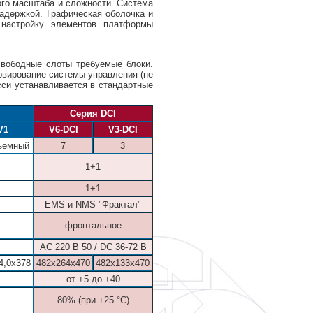
ого масштаба и сложности. Система
адержкой. Графическая оболочка и
настройку элементов платформы
свободные слоты требуемые блоки.
рвирование системы управления (не
сси устанавливается в стандартные
Серия DCI
V1
V6-DCI
V3-DCI
ъемный
7
3
1+1
1+1
EMS и NMS "Фрактал"
фронтальное
АС 220 В 50 / DC 36-72 В
4,0x378
482х264х470
482х133х470
от +5 до +40
80% (при +25 °С)