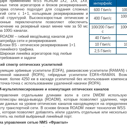
даря применению WSS ROADM 1X2, 1X4, 1X9,
интерфейс
чных типов агрегаторов и блоков резервирования,
орма отлично подходит для создания сложных
600 Гбит/с
10
огий сети с 1+1, кольцевым резервированием и
100
той структурой. Высокоскоростные оптические и
400 Гбит/с
ронные переключатели позволяют обеспечить
лючение на резервный канал менее чем за 50 мс
100/200 Гбит/
100
на 100G каналах.
с
ROADM – гибкий ввод/вывод каналов для
40 Гбит/с
апгрейда сети и резервирования.
10 Гбит/с
1
Блоки BS - оптическое резервирование 1+1
линейного трафика.
2,5 Гбит/с
Широкая линейка агрегаторов под любые
требования и задачи
ий спектр оптических усилителей
мящие эрбиевые усилители (EDFA), рамановские усилители (RAMAN) 
ленной накачкой (ROPA), гибридные усилители EDFA+RAMAN. Возм
яния: более 4250 км в каскаде усилителей без использования компенса
 точка-точка с использованием удаленной накачки (ROPA).
-мультиплексирование и коммутация оптических каналов
правления отдельными длинами волн в сети DWDM используютс
плексоры ввода-вывода (ROADM), которые позволяют удаленно, чере
ми данных на уровне оптических каналов находящемуся на определенн
ту транспортной сети. В основе блоков ROADM лежит технология WSS 
, которая позволяет добавлять и/или удалять отдельные или несколько
лять на любой выбранный линейный порт.
ма управления сетью NMS «Фрактал»