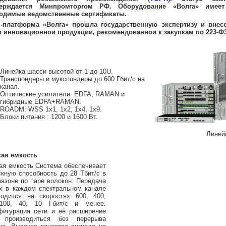
верждается Минпромторгом РФ. Оборудование «Волга» имеет
одимые ведомственные сертификаты.
платформа «Волга» прошла государственную экспертизу и внес
р инновационнои продукции, рекомендованнои к закупкам по 223-Ф
Линейка шасси высотой от 1 до 10U.
Транспондеры и мукспондеры до 600 Гбит/с на
канал.
Оптические усилители: EDFA, RAMAN и
гибридные EDFA+RAMAN.
ROADM: WSS 1x1, 1x2, 1x4, 1x9.
Блоки питания : 1200 и 1600 Вт.
Линей
ая емкость
ая емкость Система обеспечивает
скную способность до 28 Тбит/с в
пазоне по паре волокон. Передача
х в каждом спектральном канале
водится на скоростях 600, 400,
100, 40, 10 Гбит/с и менее.
фигурация сети и её расширение
 производиться без перерыва