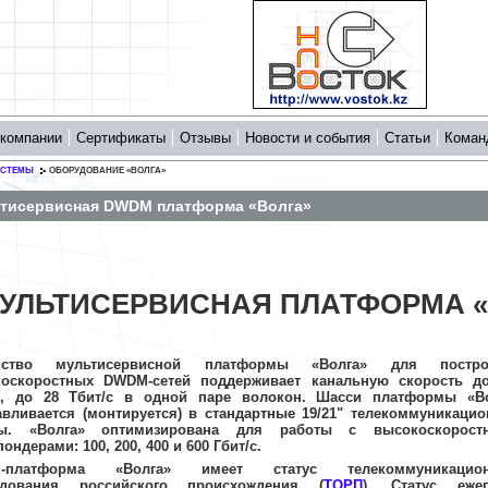
 компании
Сертификаты
Отзывы
Новости и события
Статьи
Коман
ИСТЕМЫ
ОБОРУДОВАНИЕ «ВОЛГА»
тисервисная DWDM платформа «Волга»
УЛЬТИСЕРВИСНАЯ ПЛАТФОРМА «
йство мультисервисной платформы «Волга» для постро
оскоростных DWDM-сетей поддерживает канальную скорость д
с, до 28 Тбит/с в одной паре волокон. Шасси платформы «В
авливается (монтируется) в стандартные 19/21" телекоммуникаци
ы. «Волга» оптимизирована для работы с высокоскорост
ондерами: 100, 200, 400 и 600 Гбит/с.
-платформа «Волга» имеет статус телекоммуникацион
удования российского происхождения (
ТОРП
). Статус ежег