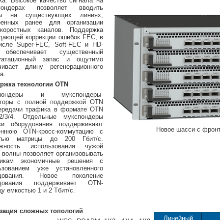
ка. Высокое качество сигнала на
спондерах позволяет вводить
лы на существующих линиях,
оенных ранее для организации
скоростных каналов. Поддержка
дающей коррекции ошибок FEC, в
исле Super-FEC, Soft-FEC и HD-
обеспечивает существенный
уатационный запас и ощутимо
чивает длину регенерационного
а.
ржка технологии OTN
спондеры и мукспондеры-
аторы с полной поддержкой OTN
ередачи трафика в формате OTN
2/3/4. Отдельные мукспондеры
ки оборудования поддерживают
Новое шасси с фрон
еннюю OTN-кросс-коммутацию с
стью матрицы до 200 Гбит/с.
ожность использования чужой
 волны позволяет организовывать
чикам экономичные решения с
ьзованием уже установленного
удования. Новое поколение
удования поддерживает OTN-
у емкостью 1 и 2 Тбит/с.
зация сложных топологий
Линейный