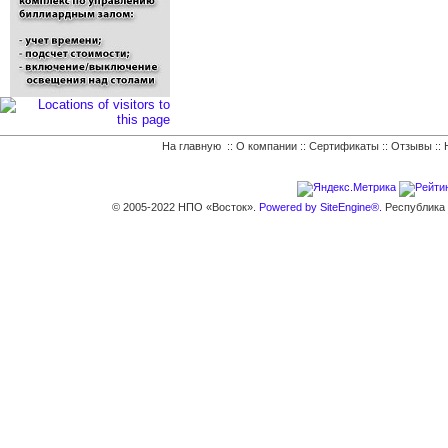
На главную
::
О компании
::
Сертификаты
::
Отзывы
::
© 2005-2022 НПО «Восток».
Powered by SiteEngine®.
Республика К