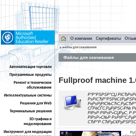
О компании
Сертификаты
Отзы
ФАЙЛЫ ДЛЯ СКАЧИВАНИЯ
Файлы для скачивания
Автоматизация торговли
Программные продукты
Fullproof machine 1.
Ремонт и техническое
обслуживание
Р”Р°РЅРЅР°СЏ РїСЂРѕРі
Интеллектуальные системы
РѕРіСЂР°РЅРёС‡РµРЅР
РєРѕРјРїСЊСЋС‚РµСЂР°
Решения для Web
СЃРёСЃС‚РµРјРЅС‹Р№ Р
Терминальные решения
РїРѕР·РІРѕР»СЏРµС‚ Р·Р
РїРѕР»СЊР·РѕРІР°С‚Рµ
3D графика и
СЂР°Р·СЂРµС€РµРЅРЅС‹
моделирование
Инструмент для модерации
Рџ