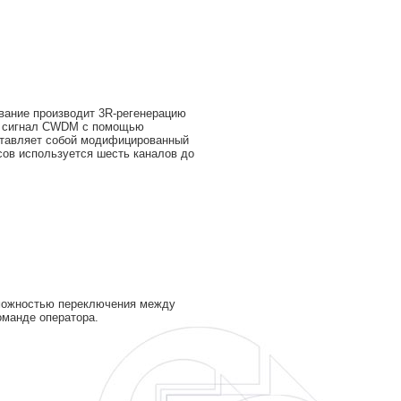
вание производит 3R-регенерацию
ой сигнал CWDM с помощью
ставляет собой модифицированный
сов используется шесть каналов до
зможностью переключения между
оманде оператора.