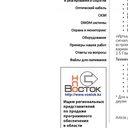
и реагирования в соцсетях
Оптический кабель
СКЗИ
DWDM системы
Охрана и мониторинг
«Иртыш
Оборудование
сигнал
встрое
Примеры наших работ
вариан
Ответы на вопросы
2.5 Гб
Технич
Файлы для скачивания
* Для 
двумя 
Articl