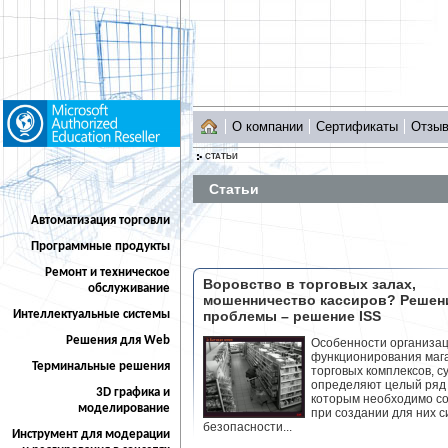
О компании
Сертификаты
Отзы
СТАТЬИ
Статьи
Автоматизация торговли
Программные продукты
Ремонт и техническое
Воровство в торговых залах,
обслуживание
мошенничество кассиров? Решен
Интеллектуальные системы
проблемы – решение ISS
Решения для Web
Особенности организац
функционирования мага
Терминальные решения
торговых комплексов, 
определяют целый ряд
3D графика и
которым необходимо со
моделирование
при создании для них 
безопасности...
Инструмент для модерации