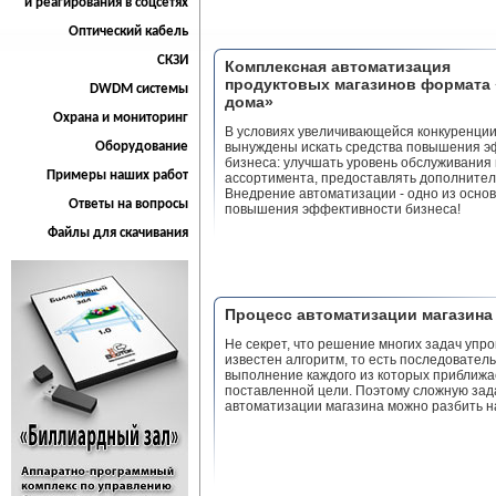
и реагирования в соцсетях
Оптический кабель
СКЗИ
Комплексная автоматизация
продуктовых магазинов формата 
DWDM системы
дома»
Охрана и мониторинг
В условиях увеличивающейся конкуренции
Оборудование
вынуждены искать средства повышения э
бизнеса: улучшать уровень обслуживания 
Примеры наших работ
ассортимента, предоставлять дополнител
Внедрение автоматизации - одно из осно
Ответы на вопросы
повышения эффективности бизнеса!
Файлы для скачивания
Процесс автоматизации магазина
Не секрет, что решение многих задач упр
известен алгоритм, то есть последователь
выполнение каждого из которых приближае
поставленной цели. Поэтому сложную зад
автоматизации магазина можно разбить н