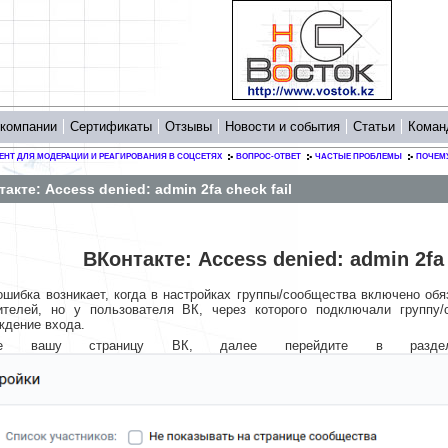
 компании
Сертификаты
Отзывы
Новости и события
Статьи
Коман
ЕНТ ДЛЯ МОДЕРАЦИИ И РЕАГИРОВАНИЯ В СОЦСЕТЯХ
ВОПРОС-ОТВЕТ
ЧАСТЫЕ ПРОБЛЕМЫ
ПОЧЕМУ
акте: Access denied: admin 2fa check fail
ВКонтакте: Access denied: admin 2fa 
ошибка возникает, когда в настройках группы/сообщества включено об
ителей, но у пользователя ВК, через которого подключали группу/
ждение входа.
йте вашу страницу ВК, далее перейдите в раздел