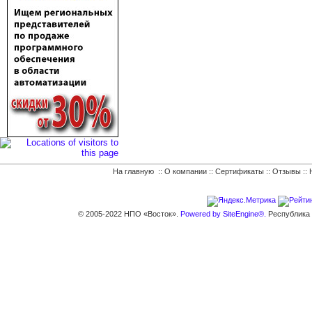
На главную
::
О компании
::
Сертификаты
::
Отзывы
::
© 2005-2022 НПО «Восток».
Powered by SiteEngine®.
Республика К