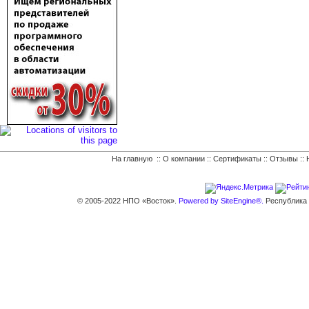
На главную
::
О компании
::
Сертификаты
::
Отзывы
::
© 2005-2022 НПО «Восток».
Powered by SiteEngine®.
Республика К