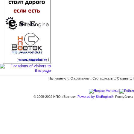
На главную
::
О компании
::
Сертификаты
::
Отзывы
::
© 2005-2022 НПО «Восток».
Powered by SiteEngine®.
Республика К