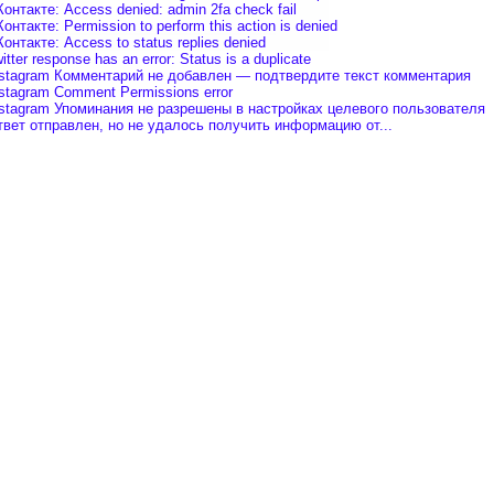
онтакте: Access denied: admin 2fa check fail
онтакте: Permission to perform this action is denied
онтакте: Access to status replies denied
itter response has an error: Status is a duplicate
nstagram Комментарий не добавлен — подтвердите текст комментария
stagram Comment Permissions error
nstagram Упоминания не разрешены в настройках целевого пользователя
твет отправлен, но не удалось получить информацию от...