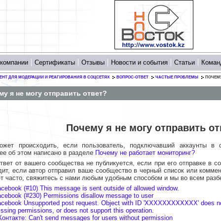
 компании
Сертификаты
Отзывы
Новости и события
Статьи
Коман
ЕНТ ДЛЯ МОДЕРАЦИИ И РЕАГИРОВАНИЯ В СОЦСЕТЯХ
ВОПРОС-ОТВЕТ
ЧАСТЫЕ ПРОБЛЕМЫ
ПОЧЕМУ
му я не могу отправить ответ?
Почему я не могу отправить от
ожет происходить, если пользователь, подключавший аккаунты в 
ее об этом написано в разделе
Почему не работает мониторинг?
ответ от вашего сообщества не публикуется, если при его отправке в с
дит, если автор отправил ваше сообщество в черный список или комме
ет часто, свяжитесь с нами любым удобным способом и мы во всем разб
cebook (#10) This message is sent outside of allowed window.
cebook (#230) Permissions disallow message to user
cebook Unsupported post request. Object with ID 'XXXXXXXXXXXX' does not
ssing permissions, or does not support this operation.
онтакте: Can't send messages for users without permission