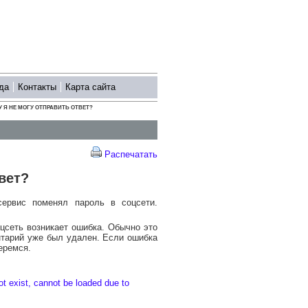
да
Контакты
Карта сайта
 Я НЕ МОГУ ОТПРАВИТЬ ОТВЕТ?
Распечатать
вет?
сервис поменял пароль в соцсети.
оцсеть возникает ошибка. Обычно это
нтарий уже был удален. Если ошибка
еремся.
 exist, cannot be loaded due to