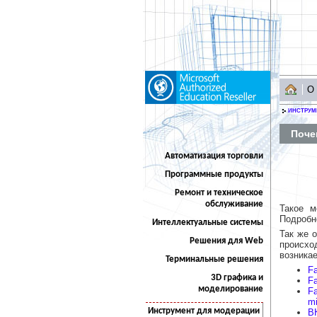
О
ИНСТРУМ
Поче
Автоматизация торговли
Программные продукты
Ремонт и техническое
обслуживание
Такое м
Подробн
Интеллектуальные системы
Так же 
Решения для Web
происхо
возника
Терминальные решения
Fa
3D графика и
Fa
моделирование
Fa
mi
Инструмент для модерации
ВК