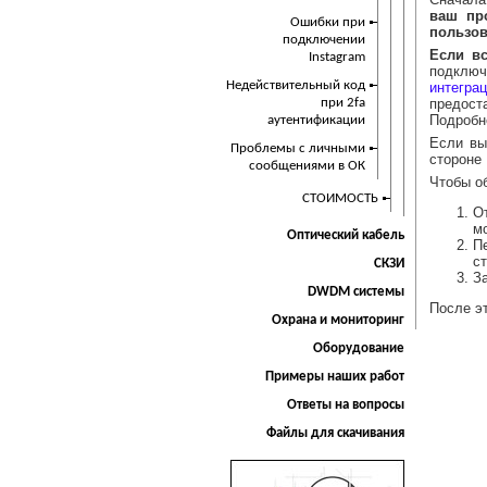
ваш пр
Ошибки при
пользов
подключении
Если вс
Instagram
подключ
Недействительный код
интегра
при 2fa
предоста
Подробн
аутентификации
Если вы
Проблемы с личными
стороне
сообщениями в ОК
Чтобы о
СТОИМОСТЬ
О
мо
Оптический кабель
П
с
СКЗИ
За
DWDM системы
После э
Охрана и мониторинг
Оборудование
Примеры наших работ
Ответы на вопросы
Файлы для скачивания