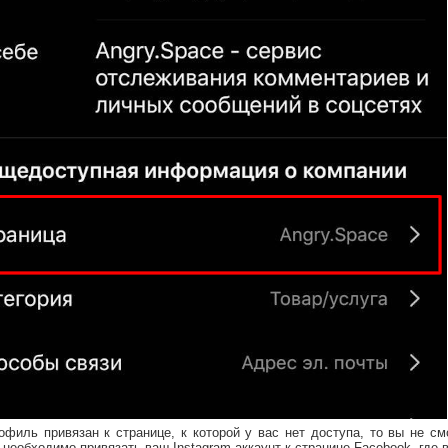
офиль привязан к странице, к которой у вас нет доступа, то вы не см
 необходимо привязать ваш Instagram аккаунт к странице Facebook, где