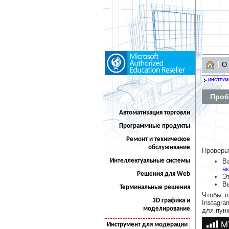
О
ИНСТРУМ
Проб
Автоматизация торговли
Программные продукты
Ремонт и техническое
обслуживание
Проверь
Интеллектуальные системы
В
а
Решения для Web
Э
В
Терминальные решения
Чтобы п
3D графика и
Instagr
моделирование
для пун
Инструмент для модерации