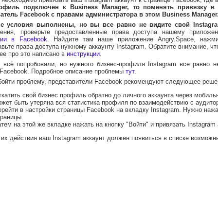
офиль подключен к Business Manager, то поменять привязку в 
атель Facebook с правами администратора в этом Business Manager
е условия выполнены, но вы все равно не видите свой Instagra
ения, проверьте предоставленные права доступа нашему приложе
ции в Facebook
. Найдите там наше приложение Angry.Space, нажми
вьте права доступа нужному аккаунту Instagram. Обратите внимание, чт
ее про это написано в
инструкции
.
 всё попробовали, но нужного бизнес-профиля Instagram все равно н
 Facebook. Подробное описание проблемы
тут
.
бойти проблему, представители Facebook рекомендуют следующее реше
ткатить свой бизнес профиль обратно до личного аккаунта через мобиль
жет быть утеряна вся статистика профиля по взаимодействию с аудиторие
ерейти в настройки страницы Facebook на вкладку Instagram. Нужно нажа
траницы.
тем на этой же вкладке нажать на кнопку "Войти" и привязать Instagram 
тих действия ваш Instagram аккаунт должен появиться в списке возможн