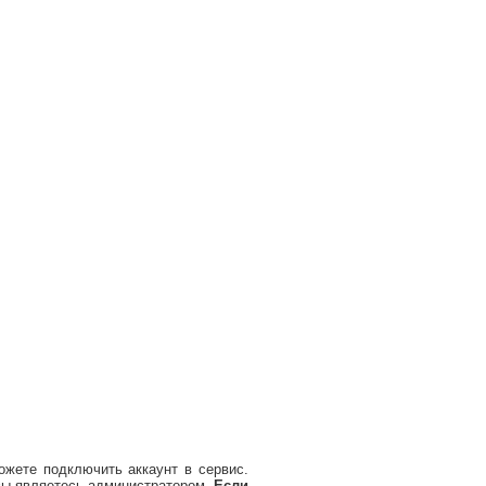
ожете подключить аккаунт в сервис.
 вы являетесь администратором.
Если